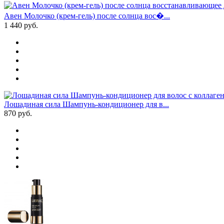
Авен Молочко (крем-гель) после солнца вос�...
1 440
руб.
Лошадиная сила Шампунь-кондиционер для в...
870
руб.