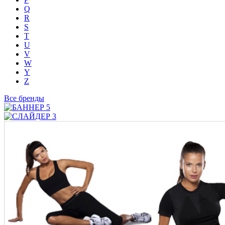
Q
R
S
T
U
V
W
Y
Z
Все бренды