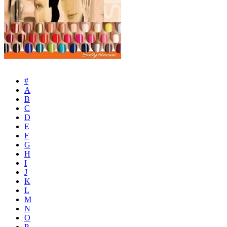
#
A
B
C
D
E
F
G
H
I
J
K
L
M
N
O
P