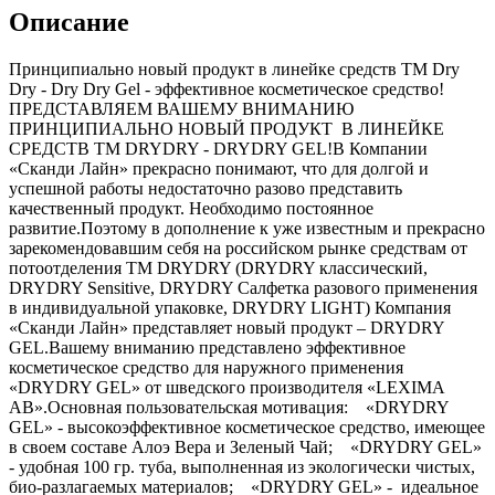
Описание
Принципиально новый продукт в линейке средств ТМ Dry
Dry - Dry Dry Gel - эффективное косметическое средство!
ПРЕДСТАВЛЯЕМ ВАШЕМУ ВНИМАНИЮ
ПРИНЦИПИАЛЬНО НОВЫЙ ПРОДУКТ В ЛИНЕЙКЕ
СРЕДСТВ ТМ DRYDRY - DRYDRY GEL!В Компании
«Сканди Лайн» прекрасно понимают, что для долгой и
успешной работы недостаточно разово представить
качественный продукт. Необходимо постоянное
развитие.Поэтому в дополнение к уже известным и прекрасно
зарекомендовавшим себя на российском рынке средствам от
потоотделения ТМ DRYDRY (DRYDRY классический,
DRYDRY Sensitive, DRYDRY Салфетка разового применения
в индивидуальной упаковке, DRYDRY LIGHT) Компания
«Сканди Лайн» представляет новый продукт – DRYDRY
GEL.Вашему вниманию представлено эффективное
косметическое средство для наружного применения
«DRYDRY GEL» от шведского производителя «LEXIMA
AB».Основная пользовательская мотивация: «DRYDRY
GEL» - высокоэффективное косметическое средство, имеющее
в своем составе Алоэ Вера и Зеленый Чай; «DRYDRY GEL»
- удобная 100 гр. туба, выполненная из экологически чистых,
био-разлагаемых материалов; «DRYDRY GEL» - идеальное