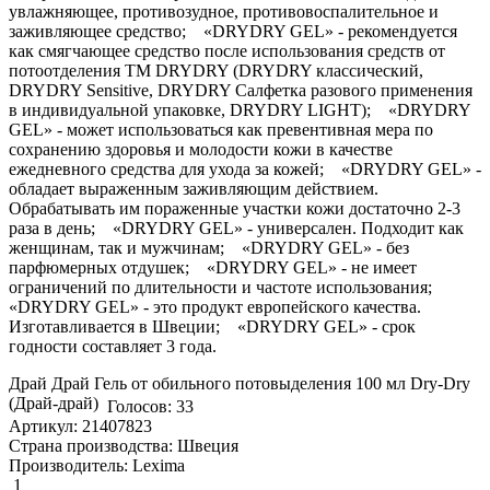
увлажняющее, противозудное, противовоспалительное и
заживляющее средство; «DRYDRY GEL» - рекомендуется
как смягчающее средство после использования средств от
потоотделения ТМ DRYDRY (DRYDRY классический,
DRYDRY Sensitive, DRYDRY Салфетка разового применения
в индивидуальной упаковке, DRYDRY LIGHT); «DRYDRY
GEL» - может использоваться как превентивная мера по
сохранению здоровья и молодости кожи в качестве
ежедневного средства для ухода за кожей; «DRYDRY GEL» -
обладает выраженным заживляющим действием.
Обрабатывать им пораженные участки кожи достаточно 2-3
раза в день; «DRYDRY GEL» - универсален. Подходит как
женщинам, так и мужчинам; «DRYDRY GEL» - без
парфюмерных отдушек; «DRYDRY GEL» - не имеет
ограничений по длительности и частоте использования;
«DRYDRY GEL» - это продукт европейского качества.
Изготавливается в Швеции; «DRYDRY GEL» - срок
годности составляет 3 года.
Драй Драй Гель от обильного потовыделения 100 мл Dry-Dry
(Драй-драй)
Голосов: 33
Артикул: 21407823
Страна производства: Швеция
Производитель: Lexima
1