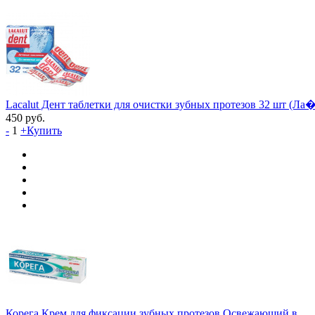
Lacalut Дент таблетки для очистки зубных протезов 32 шт (Ла�.
450
руб.
-
1
+
Купить
Корега Крем для фиксации зубных протезов Освежающий в...