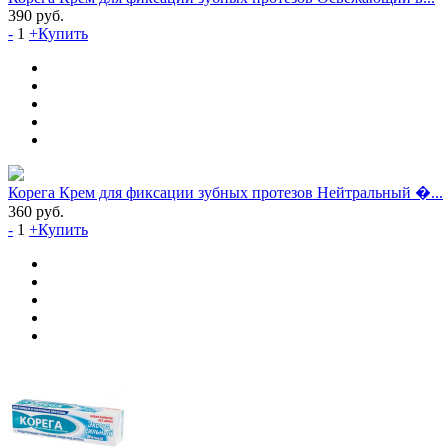
390
руб.
-
1
+
Купить
Корега Крем для фиксации зубных протезов Нейтральный �...
360
руб.
-
1
+
Купить