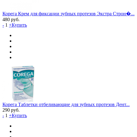
Корега Крем для фиксации зубных протезов Экстра Строн�...
480
руб.
-
1
+
Купить
Корега Таблетки отбеливающие для зубных протезов Дент...
290
руб.
-
1
+
Купить