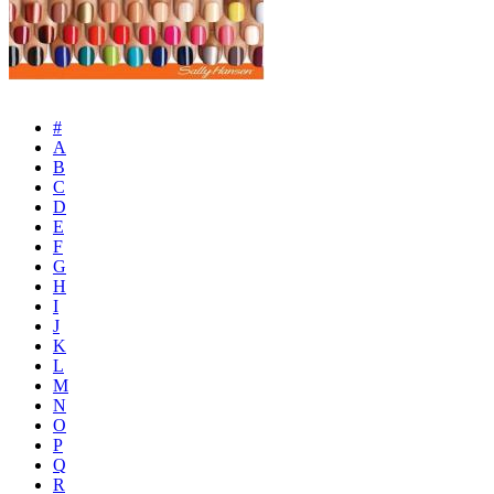
#
A
B
C
D
E
F
G
H
I
J
K
L
M
N
O
P
Q
R