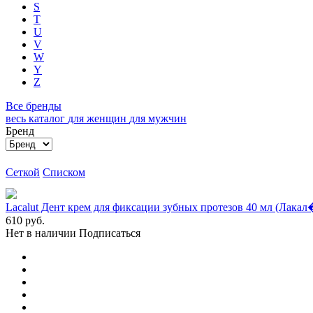
S
T
U
V
W
Y
Z
Все бренды
весь каталог
для женщин
для мужчин
Бренд
Сеткой
Списком
Lacalut Дент крем для фиксации зубных протезов 40 мл (Лакал�
610
руб.
Нет в наличии
Подписаться