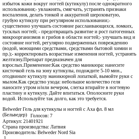
избыток кожи вокруг ногтей (кутикулу) после однократного
использования;- увлажнять, смягчать, устранять признаки
воспаления, делать тонкой и аккуратной шероховатую,
грубую кутикулу при регулярном использовании;-
существенно улучшать состояние расслаивающихся, ломких,
тусклых ногтей; - предотвращать развитие и рост патогенных
микроорганизмов и грибов в области ногтей;- улучшать вид и
состояние ногтей, регулярно подверженных повреждению
(водой, моющими средствами, средствами бытовой химии и
пр.);- корректировать возрастные изменения ногтей, устранять
желтизну.Препарат предназначен для
взрослых.Применение:Как средство маникюра: нанесите
кисточкой гель на зону кутикулы, подождите 5-10 мин.,
отодвиньте кутикулу маникюрной лопаткой, вымойте руки с
мылом.Как средство ухода: небольшое количество геля
наносите утром и/или вечером, слегка втирайте в ногтевую
пластину и кутикулу. Дайте впитаться. Ополосните руки
водой. Используйте так долго, как это требуется.
Belweder Гель для кутикулы и ногтей с Аха фл. 8 мл
(Бельведер)
Голосов: 7
Артикул: 21401921
Страна производства: Латвия
Производитель: Belweder Nord Sia
1