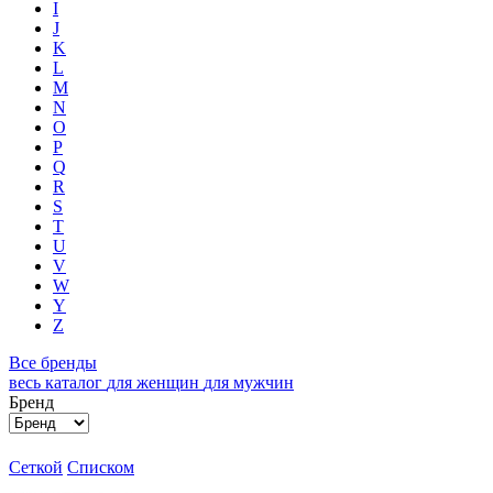
I
J
K
L
M
N
O
P
Q
R
S
T
U
V
W
Y
Z
Все бренды
весь каталог
для женщин
для мужчин
Бренд
Сеткой
Списком