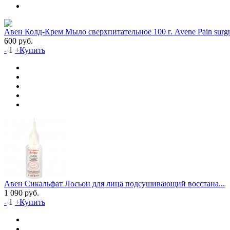
Авен Колд-Крем Мыло сверхпитательное 100 г. Avene Pain surgra
600
руб.
-
1
+
Купить
Авен Сикальфат Лосьон для лица подсушивающий восстана...
1 090
руб.
-
1
+
Купить