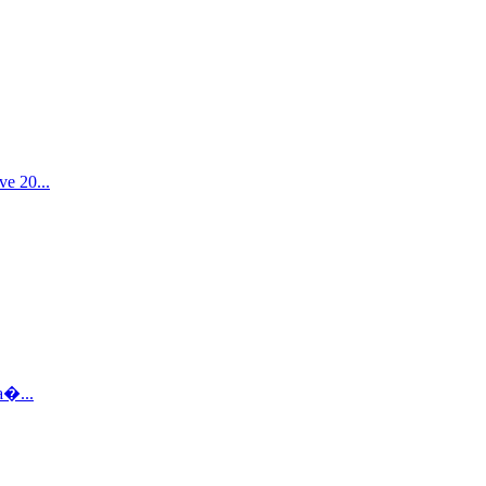
e 20...
а�...