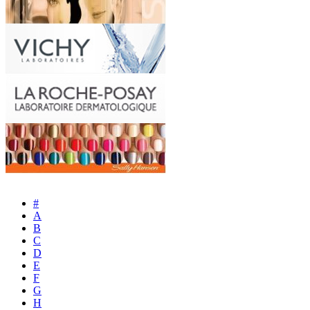
#
A
B
C
D
E
F
G
H