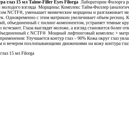
глаз 15 мл Taime-Filler Eyes Filorga
Лаборатории Филорга ра
 и молодого взгляда Морщины: Комплекс Тайм-Филлер (аналоги
сом NCTF®, уменьшает мимические морщины и разглаживает ми
ек. Одновременно с этим матрикин увеличивает объем ресниц. 
ений, объединенный с пилинг-компонентом, устраняет темные кр
 исчезают. Глаза выглядят моложе, а взгляд становится более о
 объединенный с NCTF® Мощный лифтинговый комплекс + матри
 применения: Улучшается контур глаз – 90% Кожа округ глаз ув
м и вечером похлопывающими движениями на кожу контура глаз
аз 15 мл Filorga