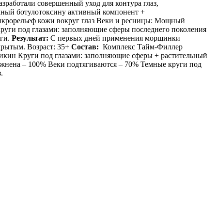
зработали совершенный уход для контура глаз,
чный ботулотоксину активный компонент +
крорельеф кожи вокруг глаз Веки и ресницы: Мощный
Круги под глазами: заполняющие сферы последнего поколения
уги.
Результат:
С первых дней применения морщинки
ткрытым. Возраст: 35+
Состав:
Комплекс Тайм-Филлер
кин Круги под глазами: заполняющие сферы + растительный
лажнена – 100% Веки подтягиваются – 70% Темные круги под
.