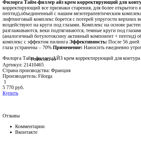
Филорга Тайм-филлер айз крем корректирующий для контура 
корректирующий все признаки старения, для более открытого
пептид),объединенный с нашим мезотерапевтическим комплек
лифтинговый комплекс борется с потерей упругости верхних в
воздействуют на круги под глазами. Комплекс на основе раст
разглаживаются, веки подтягиваются, темные круги под глазами
(аналогичный ботулотоксину активный компонент + пептид)
комплекс с эффектом пилинга
Эффективность:
После 56 дней
глаза устранены – 70%
Применение:
Наносить ежедневно утро
Филорга Тайм-филлер АЙЗ крем корректирующий для контура гл
Голосов: 44
Артикул: 21410465
Страна производства: Франция
Производитель: Filorga
1
5 770
руб.
Купить
Отзывы
Комментарии
Вконтакте