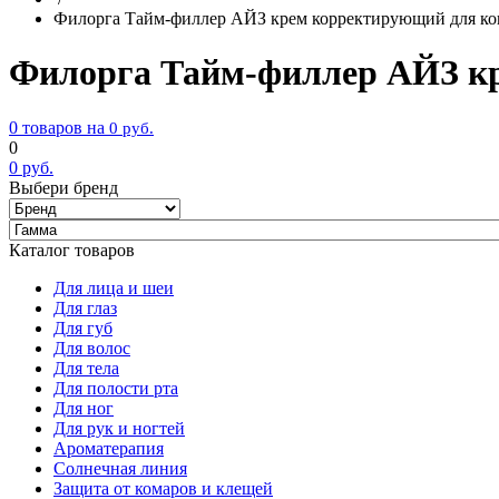
Филорга Тайм-филлер АЙЗ крем корректирующий для конт
Филорга Тайм-филлер АЙЗ кре
0 товаров на
0
руб.
0
0
руб.
Выбери бренд
Каталог товаров
Для лица и шеи
Для глаз
Для губ
Для волос
Для тела
Для полости рта
Для ног
Для рук и ногтей
Ароматерапия
Солнечная линия
Защита от комаров и клещей