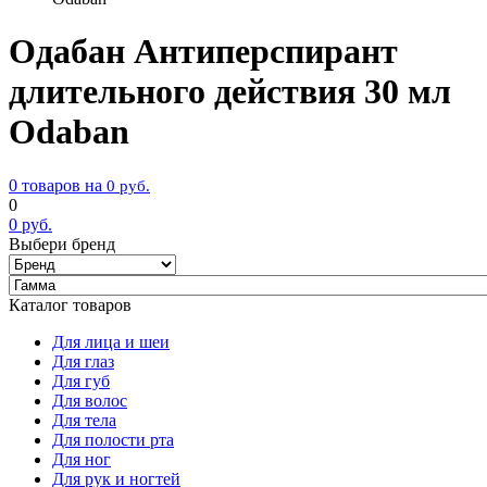
Одабан Антиперспирант
длительного действия 30 мл
Odaban
0 товаров на
0
руб.
0
0
руб.
Выбери бренд
Каталог товаров
Для лица и шеи
Для глаз
Для губ
Для волос
Для тела
Для полости рта
Для ног
Для рук и ногтей