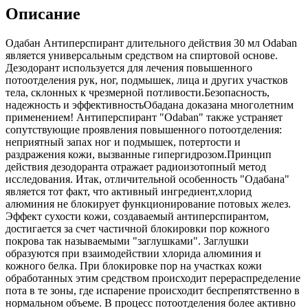
Описание
Одабан Антиперспирант длительного действия 30 мл Odaban
является универсальным средством на спиртовой основе.
Дезодорант используется для лечения повышенного
потоотделения рук, ног, подмышек, лица и других участков
тела, склонных к чрезмерной потливости.Безопасность,
надежность и эффективностьОбадана доказана многолетним
применением! Антиперспирант "Odaban" также устраняет
сопутствующие проявления повышенного потоотделения:
неприятный запах ног и подмышек, потертости и
раздражения кожи, вызванные гипергидрозом.Принцип
действия дезодоранта отражает радиоизотопный метод
исследования. Итак, отличительной особенность "Одабана"
является тот факт, что активный ингредиент,хлорид
алюминия не блокирует функционирование потовых желез.
Эффект сухости кожи, создаваемый антиперспирантом,
достигается за счет частичной блокировки пор кожного
покрова так называемыми "заглушками". Заглушки
образуются при взаимодействии хлорида алюминия и
кожного белка. При блокировке пор на участках кожи
обработанных этим средством происходит перераспределение
пота в те зоны, где испарение происходит беспрепятственно в
нормальном объеме. В процесс потоотделения более активно