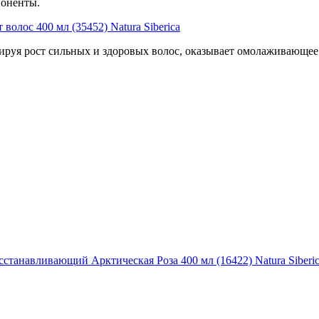
поненты.
волос 400 мл (35452) Natura Siberica
руя рост сильных и здоровых волос, оказывает омолаживающее 
танавливающий Арктическая Роза 400 мл (16422) Natura Siberi