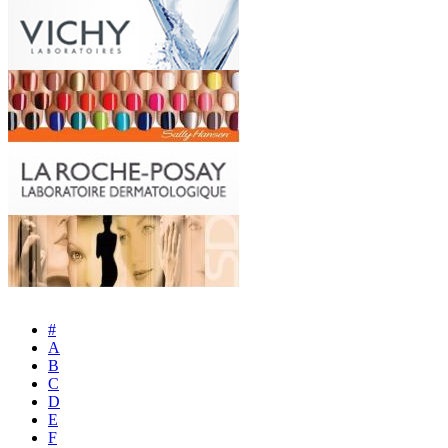
#
A
B
C
D
E
F