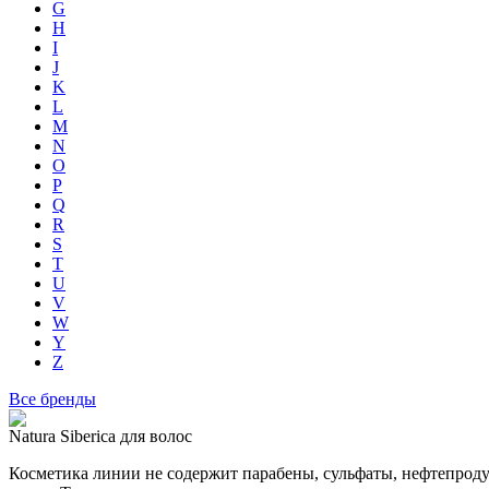
G
H
I
J
K
L
M
N
O
P
Q
R
S
T
U
V
W
Y
Z
Все бренды
Natura Siberica для волос
Косметика линии не содержит парабены, сульфаты, нефтепроду