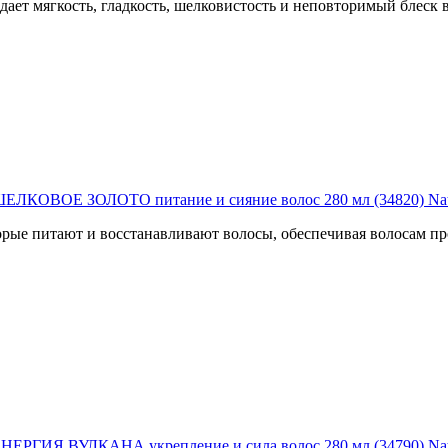
ет мягкость, гладкость, шелковистость и неповторимый блеск 
КОВОЕ ЗОЛОТО питание и сияние волос 280 мл (34820) Natur
рые питают и восстанавливают волосы, обеспечивая волосам про
ГИЯ ВУЛКАНА укрепление и сила волос 280 мл (34790) Natur