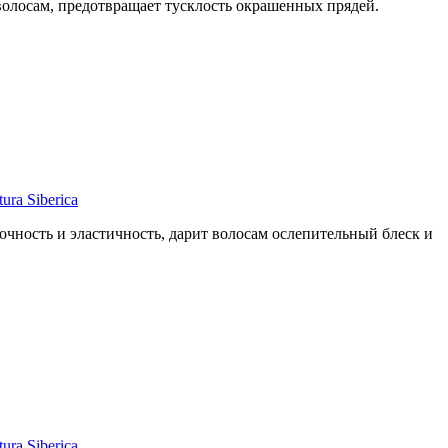
волосам, предотвращает тусклость окрашенных прядей.
a Siberica
чность и эластичность, дарит волосам ослепительный блеск и
a Siberica