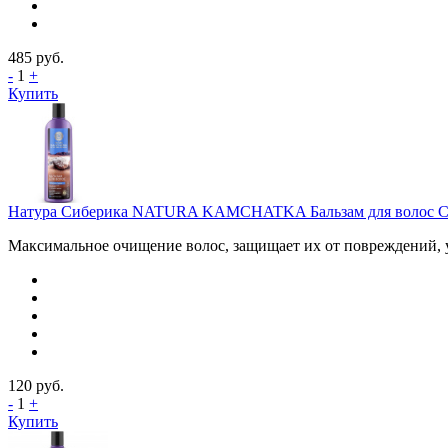
485
руб.
-
1
+
Купить
Натура Сиберика NATURA KAMCHATKA Бальзам для волос СЕВ
Mаксимальное очищение волос, защищает их от повреждений, у
120
руб.
-
1
+
Купить