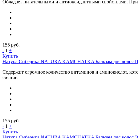
Обладает питательными и антиоксидантными свойствами. Прида
155
руб.
-
1
+
Купить
Натура Сиберика NATURA KAMCHATKA Бальзам для волос ШЕЛ
Содержит огромное количество витаминов и аминокислот, кото
сияние.
155
руб.
-
1
+
Купить
Натура Сиберика NATURA KAMCHATKA Бальзам для волос ЭНЕР