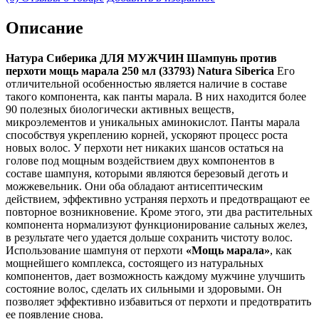
Описание
Натура Сиберика ДЛЯ МУЖЧИН Шампунь против
перхоти мощь марала 250 мл (33793) Natura Siberica
Его
отличительной особенностью является наличие в составе
такого компонента, как панты марала. В них находится более
90 полезных биологически активных веществ,
микроэлементов и уникальных аминокислот. Панты марала
способствуя укреплению корней, ускоряют процесс роста
новых волос. У перхоти нет никаких шансов остаться на
голове под мощным воздействием двух компонентов в
составе шампуня, которыми являются березовый деготь и
можжевельник. Они оба обладают антисептическим
действием, эффективно устраняя перхоть и предотвращают ее
повторное возникновение. Кроме этого, эти два растительных
компонента нормализуют функционирование сальных желез,
в результате чего удается дольше сохранить чистоту волос.
Использование шампуня от перхоти
«Мощь марала»
, как
мощнейшего комплекса, состоящего из натуральных
компонентов, дает возможность каждому мужчине улучшить
состояние волос, сделать их сильными и здоровыми. Он
позволяет эффективно избавиться от перхоти и предотвратить
ее появление снова.