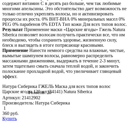
содержит витамин C в десять раз больше, чем так любимые
многими апельсины. Это обстоятельство дает возможность не
только отлично укреплять волосы, но и активизировать
процессы их роста. 0% BHT-BHA 0% минеральных масел 0%
PEG 0% парабенов 0% EDTA Тип кожи Для всех типов волос.
Результат
Применение маски «Царские ягоды» Гжель Natura
Siberica позволяет волосам получить практически все, что им
необходимо, чтобы сохранить здоровье, жизненную силу,
блеск и выглядеть в итоге потрясающе красивыми.
Применение
Нанести немного средства на влажные, чистые,
вымытые шампунем волосы, равномерно распределить
массажными движениями, выдержать в течение 2-3 минут,
затем тщательно смыть сначала теплой водой, и закончить
полоскание прохладной водой, что увеличивает глянцевый
эффект.
Натура Сиберика ГЖЕЛЬ Маска для всех типов волос
Царские ягоды 120 мл (34141) Natura Siberica
Голосов: 26
Артикул: 21412902
Производитель: Натура Сиберика
1
360
руб.
Купить