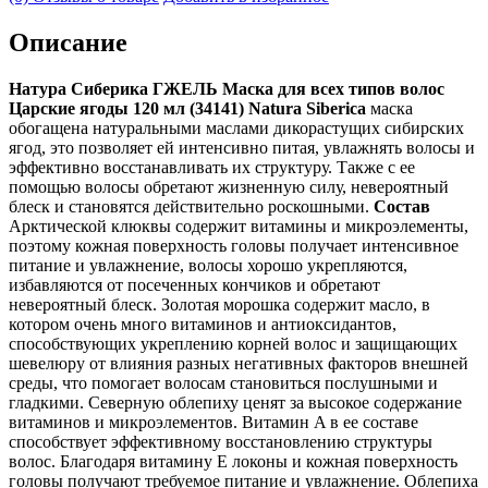
Описание
Натура Сиберика ГЖЕЛЬ Маска для всех типов волос
Царские ягоды 120 мл (34141) Natura Siberica
маска
обогащена натуральными маслами дикорастущих сибирских
ягод, это позволяет ей интенсивно питая, увлажнять волосы и
эффективно восстанавливать их структуру. Также с ее
помощью волосы обретают жизненную силу, невероятный
блеск и становятся действительно роскошными.
Состав
Арктической клюквы содержит витамины и микроэлементы,
поэтому кожная поверхность головы получает интенсивное
питание и увлажнение, волосы хорошо укрепляются,
избавляются от посеченных кончиков и обретают
невероятный блеск. Золотая морошка содержит масло, в
котором очень много витаминов и антиоксидантов,
способствующих укреплению корней волос и защищающих
шевелюру от влияния разных негативных факторов внешней
среды, что помогает волосам становиться послушными и
гладкими. Северную облепиху ценят за высокое содержание
витаминов и микроэлементов. Витамин A в ее составе
способствует эффективному восстановлению структуры
волос. Благодаря витамину E локоны и кожная поверхность
головы получают требуемое питание и увлажнение. Облепиха