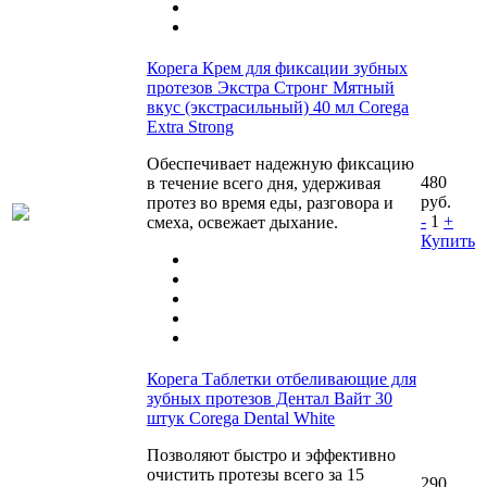
Корега Крем для фиксации зубных
протезов Экстра Стронг Мятный
вкус (экстрасильный) 40 мл Corega
Extra Strong
Обеспечивает надежную фиксацию
480
в течение всего дня, удерживая
руб.
протез во время еды, разговора и
-
1
+
смеха, освежает дыхание.
Купить
Корега Таблетки отбеливающие для
зубных протезов Дентал Вайт 30
штук Corega Dental White
Позволяют быстро и эффективно
очистить протезы всего за 15
290