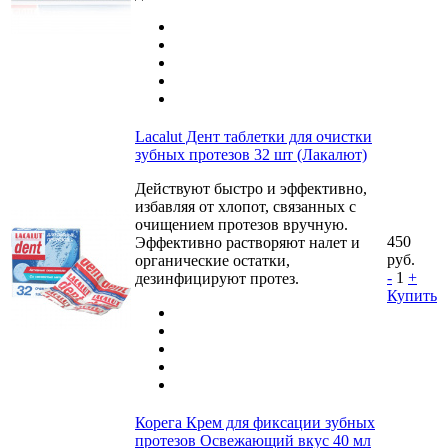
Lacalut Дент таблетки для очистки
зубных протезов 32 шт (Лакалют)
Действуют быстро и эффективно,
избавляя от хлопот, связанных с
очищением протезов вручную.
450
Эффективно растворяют налет и
руб.
органические остатки,
-
1
+
дезинфицируют протез.
Купить
Корега Крем для фиксации зубных
протезов Освежающий вкус 40 мл