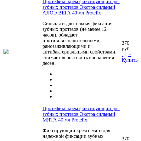
Протефикс крем фиксирующий для
зубных протезов Экстра сильный
АЛОЭ ВЕРА 40 мл Protefix
Сильная и длительная фиксация
зубных протезов (не менее 12
часов), обладает
противовоспалительными,
370
ранозаживляющими и
руб.
антибактериальными свойствами,
-
1
+
снижает вероятность воспаления
Купить
десен.
Протефикс крем фиксирующий для
зубных протезов Экстра сильный
МЯТА 40 мл Protefix
Фиксирующий крем с мято для
надежной фиксации зубных
370