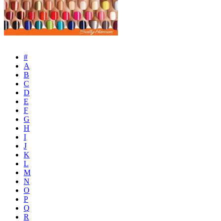
#
A
B
C
D
E
F
G
H
I
J
K
L
M
N
O
P
Q
R