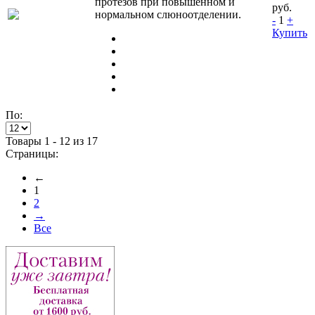
протезов при повышенном и
руб.
нормальном слюноотделении.
-
1
+
Купить
По:
Товары 1 - 12 из 17
Страницы:
←
1
2
→
Все