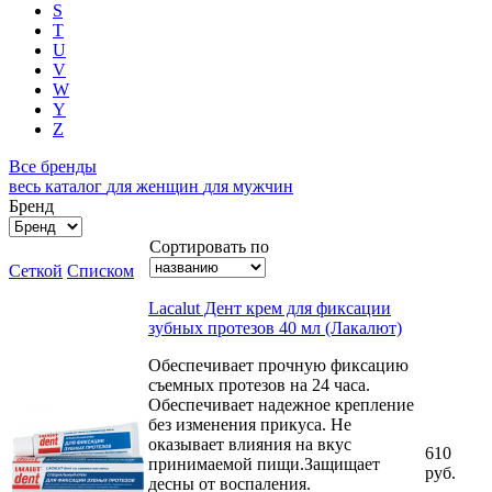
S
T
U
V
W
Y
Z
Все бренды
весь каталог
для женщин
для мужчин
Бренд
Сортировать по
Сеткой
Списком
Lacalut Дент крем для фиксации
зубных протезов 40 мл (Лакалют)
Обеспечивает прочную фиксацию
съемных протезов на 24 часа.
Обеспечивает надежное крепление
без изменения прикуса. Не
оказывает влияния на вкус
610
принимаемой пищи.Защищает
руб.
десны от воспаления.