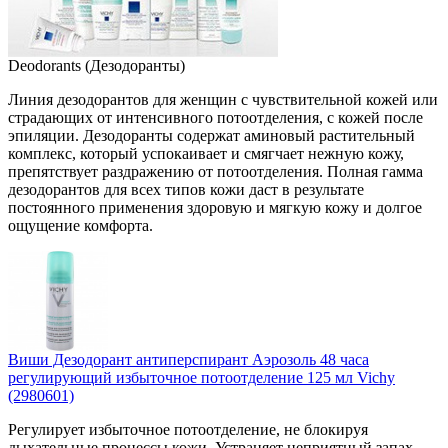
Deodorants (Дезодоранты)
Линия дезодорантов для женщин с чувствительной кожей или
страдающих от интенсивного потоотделения, с кожей после
эпи­ляции. Дезо­доранты содержат аминовый растительный
комплекс, который успо­каивает и смягчает нежную кожу,
препятствует раздражению от потоотделения. Полная гамма
дезодорантов для всех типов кожи даст в результате
постоянного применения здоровую и мягкую кожу и долгое
ощущение комфорта.
Виши Дезодорант антиперспирант Аэрозоль 48 часа
регулирующий избыточное потоотделение 125 мл Vichy
(2980601)
Регулирует избыточное потоотделение, не блокируя
дыхательные процессы кожи. Устраняет неприятный запах.