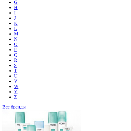
G
H
I
J
K
L
M
N
O
P
Q
R
S
T
U
V
W
Y
Z
Все бренды