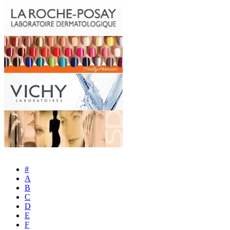
#
A
B
C
D
E
F