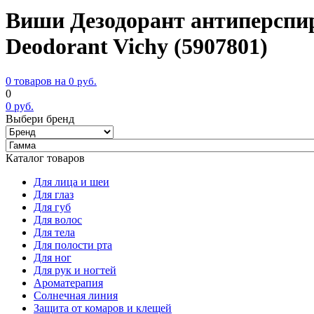
Виши Дезодорант антиперспир
Deodorant Vichy (5907801)
0 товаров на
0
руб.
0
0
руб.
Выбери бренд
Каталог товаров
Для лица и шеи
Для глаз
Для губ
Для волос
Для тела
Для полости рта
Для ног
Для рук и ногтей
Ароматерапия
Солнечная линия
Защита от комаров и клещей