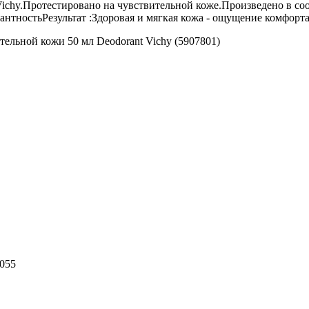
ichy.Протестировано на чувствительной коже.Произведено в со
нтностьРезультат :Здоровая и мягкая кожа - ощущение комфорта
ельной кожи 50 мл Deodorant Vichy (5907801)
055