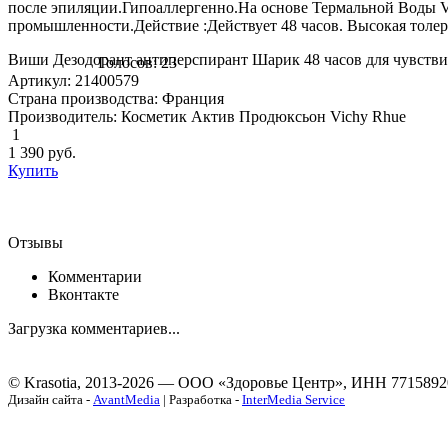
после эпиляции.Гипоаллергенно.На основе Термальной Воды V
промышленности.Действие :Действует 48 часов. Высокая толера
Виши Дезодорант антиперспирант Шарик 48 часов для чувствит
Голосов: 23
Артикул: 21400579
Страна производства: Франция
Производитель: Косметик Актив Продюксьон Vichy Rhue
1
1 390
руб.
Купить
Отзывы
Комментарии
Вконтакте
Загрузка комментариев...
© Krasotia, 2013-2026 — ООО «Здоровье Центр», ИНН 7715892
Дизайн сайта -
AvantMedia
| Разработка -
InterMedia Service