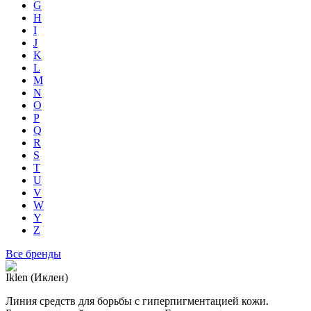
G
H
I
J
K
L
M
N
O
P
Q
R
S
T
U
V
W
Y
Z
Все бренды
Iklen (Иклен)
Линия средств для борьбы с гиперпигментацией кожи.