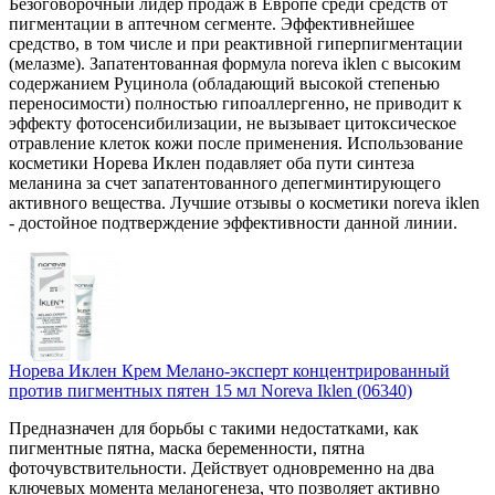
Безоговорочный лидер продаж в Европе среди средств от
пигментации в аптечном сегменте. Эффективнейшее
средство, в том числе и при реактивной гиперпигментации
(мелазме). Запатентованная формула noreva iklen с высоким
содержанием Руцинола (обладающий высокой степенью
переносимости) полностью гипоаллергенно, не приводит к
эффекту фотосенсибилизации, не вызывает цитоксическое
отравление клеток кожи после применения. Использование
косметики Норева Иклен подавляет оба пути синтеза
меланина за счет запатентованного депегминтирующего
активного вещества. Лучшие отзывы о косметики noreva iklen
- достойное подтверждение эффективности данной линии.
Норева Иклен Крем Мелано-эксперт концентрированный
против пигментных пятен 15 мл Noreva Iklen (06340)
Предназначен для борьбы с такими недостатками, как
пигментные пятна, маска беременности, пятна
фоточувствительности. Действует одновременно на два
ключевых момента меланогенеза, что позволяет активно