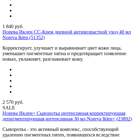
1 840
руб.
Норева Иклен СС-Крем дневной антивозрастной уход 40 мл
Noreva Iklen (51352)
Корректирует, улучшает и выравнивает цвет кожи лица,
уменьшает пигментные пятна и предотвращает появление
новых, увлажняет, разглаживает кожу.
2 570
руб.
SALE
Норева Иклен+ Сыворотка интенсивная корректирующая
депигментирующая интенсивная 30 мл Noreva Iklen+ (23892)
Сыворотка - это активный комплекс, способствующий
удалению пигментных пятен, появившихся вследствие