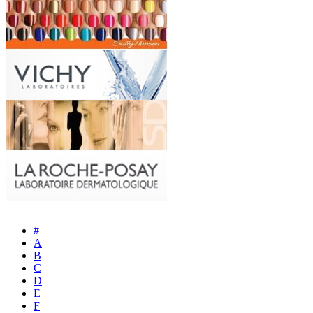
#
A
B
C
D
E
F