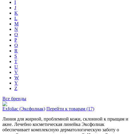
I
J
K
L
M
N
O
P
Q
R
S
T
U
V
W
Y
Z
Все бренды
Exfoliac (Эксфолиак)
Перейти к товарам (17)
Линия для жирной, проблемной кожи, склонной к прыщам и
акне. Лечебно косметическая линейка Эксфолиак
обеспечивает комплексную дерматологическую заботу о