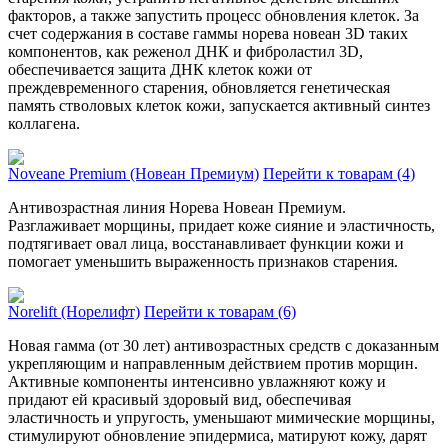
факторов, а также запустить процесс обновления клеток. За
счет содержания в составе гаммы норева новеан 3D таких
компонентов, как реженол ДНК и фиброластил 3D,
обеспечивается защита ДНК клеток кожи от
преждевременного старения, обновляется генетическая
память стволовых клеток кожи, запускается активный синтез
коллагена.
Noveane Premium (Новеан Премиум)
Перейти к товарам (4)
Антивозрастная линия Норева Новеан Премиум.
Разглаживает морщины, придает коже сияние и эластичность,
подтягивает овал лица, восстанавливает функции кожи и
помогает уменьшить выраженность признаков старения.
Norelift (Норелифт)
Перейти к товарам (6)
Новая гамма (от 30 лет) антивозрастных средств с доказанным
укрепляющим и направленным действием против морщин.
Активные компоненты интенсивно увлажняют кожу и
придают ей красивый здоровый вид, обеспечивая
эластичность и упругость, уменьшают мимические морщины,
стимулируют обновление эпидермиса, матируют кожу, дарят