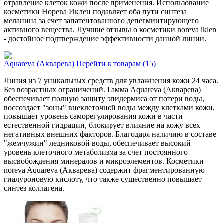
отравление клеток кожи после применения. Использование
косметики Норева Иклен подавляет оба пути синтеза
меланина за счет запатентованного депегминтирующего
активного вещества. Лучшие отзывы о косметики noreva iklen
- достойное подтверждение эффективности данной линии.
Aquareva (Акварева)
Перейти к товарам (15)
Линия из 7 уникальных средств для увлажнения кожи 24 часа.
Без возрастных ограничений. Гамма Aquareva (Акварева)
обеспечивает полную защиту эпидермиса от потери воды,
воссоздает "зоны" внеклеточной воды между клетками кожи,
повышает уровень саморегулирования кожи в части
естественной гидрации, блокирует влияние на кожу всех
негативных внешних факторов. Благодаря наличию в составе
"жемчужин" ледниковой воды, обеспечивает высокий
уровень клеточного метаболизма за счет постоянного
высвобождения минералов и микроэлементов. Косметики
noreva Aquareva (Акварева) содержит фрагментированную
гиалуроновую кислоту, что также существенно повышает
синтез коллагена.