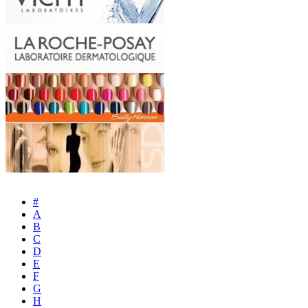
#
A
B
C
D
E
F
G
H