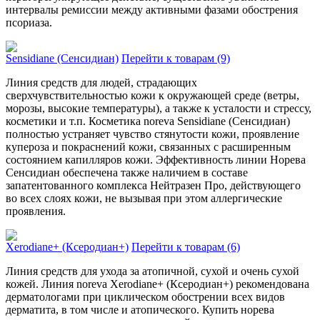
интервалы ремиссии между активными фазами обострения
псориаза.
Sensidiane (Сенсидиан)
Перейти к товарам (9)
Линия средств для людей, страдающих
сверхчувствительностью кожи к окружающей среде (ветры,
морозы, высокие температуры), а также к усталости и стрессу,
косметики и т.п. Косметика noreva Sensidiane (Сенсидиан)
полностью устраняет чувство стянутости кожи, проявление
купероза и покраснений кожи, связанных с расширенным
состоянием капилляров кожи. Эффективность линии Норева
Сенсидиан обеспечена также наличием в составе
запатентованного комплекса Нейтразен Про, действующего
во всех слоях кожи, не вызывая при этом аллергические
проявления.
Xerodiane+ (Ксеродиан+)
Перейти к товарам (6)
Линия средств для ухода за атопичной, сухой и очень сухой
кожей. Линия noreva Xerodiane+ (Ксеродиан+) рекомендована
дерматологами при циклическом обострении всех видов
дерматита, в том числе и атопического. Купить норева