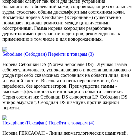
ксеродиан следует так же и для целей устранения
большинства заболеваний кожи, сопровождающихся сильным
зудом, сухостью, общим дискомфортным состоянием кожи.
Косметика норева Xerodiane+ (Ксеродиан+) существенно
повышает периоды ремиссии между циклическими
обострениями. Гамма норева ксеродиан разработана
дерматологами при участии педиатров, рекомендована к
применению в том числе и для новорожденных.
Sebodiane (Себодиан)
Перейти к товарам (3)
Норева Себодиан DS (Noreva Sebodiane DS) - Лучшая гамма
себорегулирующего, успокаивающего и восстанавливающего
ухода при себо-сквамозных состояниях на области лица, шеи
и грудной клетки. Высокая степень переносимости, без
парабенов, без ароматизаторов. Преимущества гаммы -
высокая эффективность и инновации в области галеники.
Серия состоит из: Себодиан DS сыворотка LP, Себодиан DS
микро-эмульсия, Себодиан DS шампунь против жирной
перхоти.
Hexaphane (Гексафан)
Перейти к товарам (4)
Норева ГЕКСАФАН - Линия дерматологических шампуней.