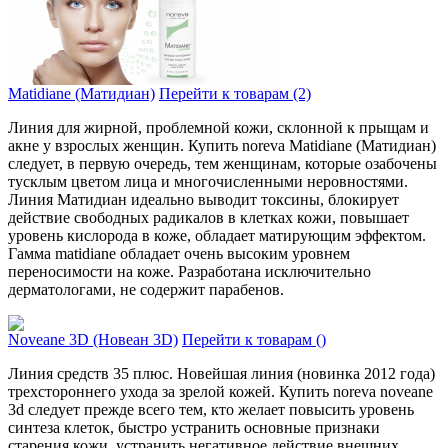
Matidiane (Матидиан)
Перейти к товарам (2)
Линия для жирной, проблемной кожи, склонной к прыщам и
акне у взрослых женщин. Купить noreva Matidiane (Матидиан)
следует, в первую очередь, тем женщинам, которые озабочены
тусклым цветом лица и многочисленными неровностями.
Линия Матидиан идеально выводит токсины, блокирует
действие свободных радикалов в клетках кожи, повышает
уровень кислорода в коже, обладает матирующим эффектом.
Гамма matidiane обладает очень высоким уровнем
переносимости на коже. Разработана исключительно
дерматологами, не содержит парабенов.
Noveane 3D (Новеан 3D)
Перейти к товарам ()
Линия средств 35 плюс. Новейшая линия (новинка 2012 года)
трехстороннего ухода за зрелой кожей. Купить noreva noveane
3d следует прежде всего тем, кто желает повысить уровень
синтеза клеток, быстро устранить основные признаки
старения кожи, устранить негативное действие внешних