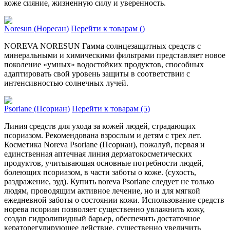
коже сияние, жизненную силу и уверенность.
Noresun (Норесан)
Перейти к товарам ()
NOREVA NORESUN Гамма солнцезащитных средств с
минеральными и химическими фильтрами представляет новое
поколение «умных» водостойких продуктов, способных
адаптировать свой уровень защиты в соответствии с
интенсивностью солнечных лучей.
Psoriane (Псориан)
Перейти к товарам (5)
Линия средств для ухода за кожей людей, страдающих
псориазом. Рекомендована взрослым и детям с трех лет.
Косметика Noreva Psoriane (Псориан), пожалуй, первая и
единственная аптечная линия дерматокосметических
продуктов, учитывающая основные потребности людей,
болеющих псориазом, в части заботы о коже. (сухость,
раздражение, зуд). Купить noreva Psoriane следует не только
людям, проводящим активное лечение, но и для мягкой
ежедневной заботы о состоянии кожи. Использование средств
норева псориан позволяет существенно увлажнить кожу,
создав гидролипидный барьер, обеспечить достаточное
кераторегулирующее действие, существенно увеличить