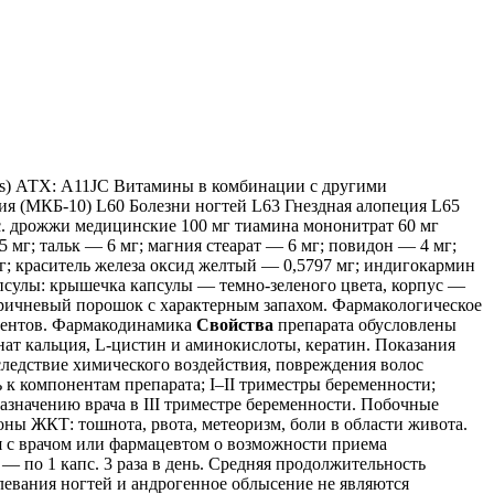
es) АТХ: A11JC Витамины в комбинации с другими
я (МКБ-10) L60 Болезни ногтей L63 Гнездная алопеция L65
. дрожжи медицинские 100 мг тиамина мононитрат 60 мг
мг; тальк — 6 мг; магния стеарат — 6 мг; повидон — 4 мг;
г; краситель железа оксид желтый — 0,5797 мг; индигокармин
сулы: крышечка капсулы — темно-зеленого цвета, корпус —
оричневый порошок с характерным запахом. Фармакологическое
ментов. Фармакодинамика
Свойства
препарата обусловлены
ат кальция, L-цистин и аминокислоты, кератин. Показания
ледствие химического воздействия, повреждения волос
к компонентам препарата; I–II триместры беременности;
азначению врача в III триместре беременности. Побочные
ны ЖКТ: тошнота, рвота, метеоризм, боли в области живота.
 с врачом или фармацевтом о возможности приема
— по 1 капс. 3 раза в день. Средняя продолжительность
евания ногтей и андрогенное облысение не являются