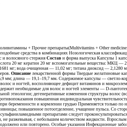
ливитамины + Прочие препараты(Multivitamins + Other medicin
одобные средства в комбинациях Нозологическая классификаци
с и волосяного стержня
Состав
и форма выпуска Капсулы 1 капс
слота 20 мг кератин 20 мг вспомогательные вещества: МКЦ — 25 
681 мг; вода очищенная — 11,02 мг; титана диоксид — 2,1280 м
теров.
Описание
лекарственной формы Твердые желатиновые кап
6,9 мм; длина — 19,1–19,7 мм. Содержимое капсулы — светло-к
у волос и ногтей, восполняющее дефицит витаминов и микроэле
одержит необходимые для волос и ногтей элементы — D-пантотен
ной этиологии; дегенеративные изменения структуры волос (вс
ротивопоказания повышенная индивидуальная чувствительность 
 при беременности и кормлении грудью Применяется только по н
пивницы; повышенное потоотделение, учащение пульса. Со сторо
сульфаниламидными препаратами следует проконсультироваться
ы, не разжевывая, с небольшим количеством жидкости. Взрослым 
родолжено или повторено. Особые указания Инфекционные забол