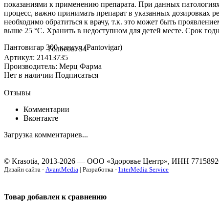
показаниями к применению препарата. При данных патологиях 
процесс, важно принимать препарат в указанных дозировках ре
необходимо обратиться к врачу, т.к. это может быть проявлен
выше 25 °C. Хранить в недоступном для детей месте. Срок годн
Пантовигар 300 капсул (Pantovigar)
Голосов: 34
Артикул: 21413735
Производитель: Мерц Фарма
Нет в наличии
Подписаться
Отзывы
Комментарии
Вконтакте
Загрузка комментариев...
© Krasotia, 2013-2026 — ООО «Здоровье Центр», ИНН 7715892
Дизайн сайта -
AvantMedia
| Разработка -
InterMedia Service
Товар добавлен к сравнению