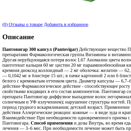
(0) Отзывы о товаре
Добавить в избранное
Описание
Пантовигар 300 капсул (Pantovigar)
Действующее вещество По
препаратами Фармакологическая группа Витамины и витаминоп
Другая нерубцующаяся потеря волос L67 Аномалии цвета воло
пантотенат кальция 60 мг цистин 20 мг парааминобензойная ки
кремния диоксид коллоидный — 2 мг оболочка: желатин — 62,1
— 0,1042 мг в блистере 15 шт.; в пачке картонной 2 или 6 блис
белого с кремоватым оттенком цвета. Диаметр капсулы — 6,7–
действие Фармакологическое действие - способствующее рост
свойствами входящих в его состав компонентов. Пантовигар с
препарата Пантовигар диффузное выпадение волос негормональ
солнечным и УФ излучением); нарушение структуры ногтей. П
период грудного вскармливания; детский возраст. Применение
действия Аллергические реакции: кожные — в виде зуда и кра
Взаимодействие При необходимости одновременного приема с 
Пантовигара.
Способ применения
и дозы Внутрь, во время ед
лечения — 3–6 мес. При необходимости лечение может быть п