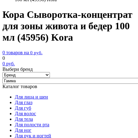
Кора Сыворотка-концентрат
для зоны живота и бедер 100
мл (45956) Kora
0 товаров на
0
руб.
0
0
руб.
Выбери бренд
Каталог товаров
Для лица и шеи
Для глаз
Для губ
Для волос
Для тела
Для полости рта
Для ног
Для рук и ногтей