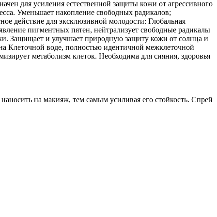
значен для усиления естественной защиты кожи от агрессивного
есса. Уменьшает накопление свободных радикалов;
тное действие для эксклюзивной молодости: Глобальная
оявление пигментных пятен, нейтрализует свободные радикалы
и. Защищает и улучшает природную защиту кожи от солнца и
 на Клеточной воде, полностью идентичной межклеточной
изирует метаболизм клеток. Необходима для сияния, здоровья
 наносить на макияж, тем самым усиливая его стойкость. Спрей