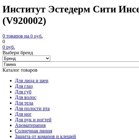
Институт Эстедерм Сити Инселл
(V920002)
0 товаров на
0
руб.
0
0
руб.
Выбери бренд
Каталог товаров
Для лица и шеи
Для глаз
Для губ
Для волос
Для тела
Для полости рта
Для ног
Для рук и ногтей
Ароматерапия
Солнечная линия
Защита от комаров и клещей