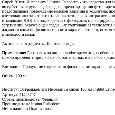
Спрей "Сити Инселлиум" Institut Esthederm - это средство дл
воздействия окружающей среды и предотвращения фотостарения
предотвращает повреждение волокон эластина и коллагена; пр
клеточная защита – запатентованная технология интраклеточ
и защищает ДНК клеток. Борентся с факторами, провоцирующ
загрязнений окружающей среды. Запатентованная технология 
жидкости кожи по физиологическим характеристикам, оптимиз
и молодости кожи.
Активные ингредиенты: Клеточная вода
Применение:
Распылять на лицо в любое время дня, особенно,
можно применять при любых обстоятельствах и в любое время.
Внимание! Продукт не содержит ни фильтров, ни экранов, не з
Объём: 100 мл
Институт Эстедерм Сити Инселлиум спрей 100 мл Institut Esthed
Голосов: 24
Артикул: 21428707
Страна производства: Франция
Производитель: Institut Esthederm
Нет в наличии
Подписаться