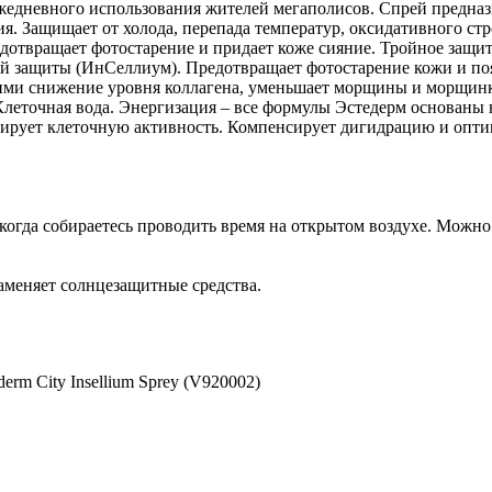
я ежедневного использования жителей мегаполисов. Спрей предна
. Защищает от холода, перепада температур, оксидативного стр
едотвращает фотостарение и придает коже сияние. Тройное защи
ной защиты (ИнСеллиум). Предотвращает фотостарение кожи и п
ими снижение уровня коллагена, уменьшает морщины и морщинк
Клеточная вода. Энергизация – все формулы Эстедерм основаны
ирует клеточную активность. Компенсирует дигидрацию и оптим
 когда собираетесь проводить время на открытом воздухе. Можно
аменяет солнцезащитные средства.
erm City Insellium Sprey (V920002)