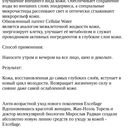
улучшение внешнего вида кожи. Обеспечивает сохранение
воды во внешних слоях эпидермиса, а специальные
микрочастицы рассеивают свет и оптически сглаживают
микрорельеф кожи.
Обновленный патент Cellular Water
является аналогом межклеточной жидкости кожи,
энергизирует клетку, улучшает её метаболизм и служит
проводником активных ингредиентов в глубокие слои кожи.
Способ применения:
Наносите утром и вечером на все лицо, шею и декольте.
Результат:
Кожа, восстановленная до самых глубоких слоёв, вступает в
новый цикл молодости. Возвращает жизненную силу и
сияние даже самой ослабленной коже.
Анти-возрастной уход нового поколения Excellage
Вдохновившись красотой женщин, Жан-Ноэль Торель и
доктор молекулярной биологии Мирослав Радман создали
абсолютно новую линию средств по уходу за кожей -
Excellage.