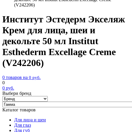
(V242206)
Институт Эстедерм Экселяж
Крем для лица, шеи и
декольте 50 мл Institut
Esthederm Excellage Сreme
(V242206)
0 товаров на
0
руб.
0
0
руб.
Выбери бренд
Каталог товаров
Для лица и шеи
Для глаз
Для губ