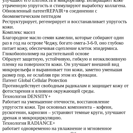
улучшают его плотность и микрорельеф. Возвращают коже
утраченную упругость и стимулируют выработку коллагена.
Обновленный патентREPAIR+в соединении с
биомиметическим пептидом
Реструктурирует, регенерирует и восстанавливает упругость
кожи.
Комплекс масел
Благородное масло семян камелии, которые собирают один
раз в год на острове Чеджу, богато омега-3-6-9, оно глубоко
питает кожу, обеспечивая сцепление клеток эпидермиса.
Гликобиополимер на растительной основе
Образует защитную, устойчивую, гибкую и неокклюзивную
пленку на поверхности кожи. Он улучшает внешний вид
микрорельефа и выравнивает тон кожи, заметно уменьшая
размер пор, не ослабляя при этом их функции.
Патент Global Cellular Protection
Противодействует свободным радикалам и защищает кожу от
фотостарения и влияния окружающей среды.
Технология DENSITY+
Работает на уменьшение отечности, восстановление
упругости кожи. Три основных компонента – кофеин,
рускогенин, карнозин – устраняют темные круги, улучшают
дренаж и микроциркуляцию.
Технология RADIANCE+
работает одновременно на увлажнение и мгновенное