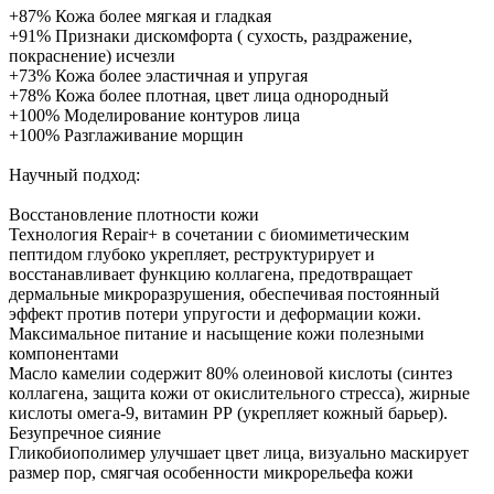
+87% Кожа более мягкая и гладкая
+91% Признаки дискомфорта ( сухость, раздражение,
покраснение) исчезли
+73% Кожа более эластичная и упругая
+78% Кожа более плотная, цвет лица однородный
+100% Моделирование контуров лица
+100% Разглаживание морщин
Научный подход:
Восстановление плотности кожи
Технология Repair+ в сочетании с биомиметическим
пептидом глубоко укрепляет, реструктурирует и
восстанавливает функцию коллагена, предотвращает
дермальные микроразрушения, обеспечивая постоянный
эффект против потери упругости и деформации кожи.
Максимальное питание и насыщение кожи полезными
компонентами
Масло камелии содержит 80% олеиновой кислоты (синтез
коллагена, защита кожи от окислительного стресса), жирные
кислоты омега-9, витамин РР (укрепляет кожный барьер).
Безупречное сияние
Гликобиополимер улучшает цвет лица, визуально маскирует
размер пор, смягчая особенности микрорельефа кожи