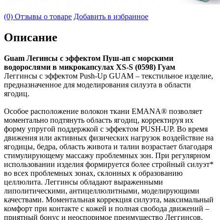
(0) Отзывы о товаре
Добавить в избранное
Описание
Guam Легинсы с эффектом Пуш-ап с морскими
водорослями в микрокапсулах XS-S (0598) Гуам
Леггинсы с эффектом Push-Up GUAM – текстильное изделие,
предназначенное для моделирования силуэта в области
ягодиц.
Особое расположение волокон ткани EMANA® позволяет
моментально подтянуть область ягодиц, корректируя их
форму упругой поддержкой с эффектом PUSH-UP. Во время
движения или активных физических нагрузок воздействие на
ягодицы, бедра, область живота и талии возрастает благодаря
стимулирующему массажу проблемных зон. При регулярном
использовании изделия формируется более стройный силуэт*
во всех проблемных зонах, склонных к образованию
целлюлита. Леггинсы обладают выраженными
липолитическими, антицеллюлитными, моделирующими
качествами. Моментальная коррекция силуэта, максимальный
комфорт при контакте с кожей и полная свобода движений –
приятный бонус и неоспоримое преимущество Леггинсов.