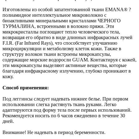
Изготовлены из особой запатентованной ткани EMANA® ?
полиамидное интеллектуальное микроволокно с
биоактивными минеральными кристаллами ЧЕРНОГО
ТУРМАЛИНА, встроенными в волокно пряжи. Эти
микрокристаллы поглощают тепло человеческого тела,
возвращая его обратно в виде длинных инфракрасных лучей
F.I.R. (Far Infrared Rays), что способствует улучшению
микроциркуляции и метаболизму клеток кожи. Также в
структуру волокон ткани встроены микрокапсулы,
содержащие морские водоросли GUAM. Контактируя с кожей,
эти микрокапсулы выделяют активные вещества, которые
благодаря инфракрасному излучению, глубоко проникают в
кожу.
Способ применения:
Под леггинсы следует надевать нижнее белье. При первом
использовании слегка растянуть ткань руками. Легко
адаптируются под форму тела после первых использований.
Рекомендуется носить по 6 часов ежедневно в течение 30
дней.
Внимание! Не надевать в период беременности.