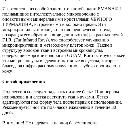
Изготовлены из особой запатентованной ткани EMANA® ?
полиамидное интеллектуальное микроволокно с
биоактивными минеральными кристаллами ЧЕРНОГО
ТУРМАЛИНА, встроенными в волокно пряжи. Эти
микрокристаллы поглощают тепло человеческого тела,
возвращая его обратно в виде длинных инфракрасных лучей
F.I.R. (Far Infrared Rays), что способствует улучшению
микроциркуляции и метаболизму клеток кожи. Также в
структуру волокон ткани встроены микрокапсулы,
содержащие морские водоросли GUAM. Контактируя с кожей,
эти микрокапсулы выделяют активные вещества, которые
благодаря инфракрасному излучению, глубоко проникают в
кожу.
Способ применения:
Под леггинсы следует надевать нижнее белье. При первом
использовании слегка растянуть ткань руками. Легко
адаптируются под форму тела после первых использований.
Рекомендуется носить по 6 часов ежедневно в течение 30
дней.
Внимание! Не надевать в период беременности.