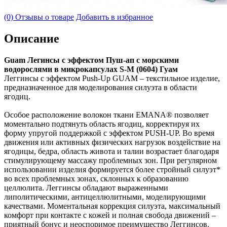
(0) Отзывы о товаре
Добавить в избранное
Описание
Guam Легинсы с эффектом Пуш-ап с морскими
водорослями в микрокапсулах S-M (0604) Гуам
Леггинсы с эффектом Push-Up GUAM – текстильное изделие,
предназначенное для моделирования силуэта в области
ягодиц.
Особое расположение волокон ткани EMANA® позволяет
моментально подтянуть область ягодиц, корректируя их
форму упругой поддержкой с эффектом PUSH-UP. Во время
движения или активных физических нагрузок воздействие на
ягодицы, бедра, область живота и талии возрастает благодаря
стимулирующему массажу проблемных зон. При регулярном
использовании изделия формируется более стройный силуэт*
во всех проблемных зонах, склонных к образованию
целлюлита. Леггинсы обладают выраженными
липолитическими, антицеллюлитными, моделирующими
качествами. Моментальная коррекция силуэта, максимальный
комфорт при контакте с кожей и полная свобода движений –
приятный бонус и неоспоримое преимущество Леггинсов.