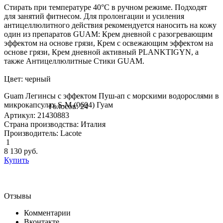
Стирать при температуре 40°С в ручном режиме. Подходят
для занятий фитнесом. Для пролонгации и усиления
антицеллюлитного действия рекомендуется наносить на кожу
один из препаратов GUAM: Крем дневной с разогревающим
эффектом на основе грязи, Крем с освежающим эффектом на
основе грязи, Крем дневной активный PLANKTIGYN, а
также Антицеллюлитные Стики GUAM.
Цвет: черный
Guam Легинсы с эффектом Пуш-ап с морскими водорослями в
микрокапсулах S-M (0604) Гуам
Голосов: 24
Артикул: 21430883
Страна производства: Италия
Производитель: Lacote
1
8 130
руб.
Купить
Отзывы
Комментарии
Вконтакте