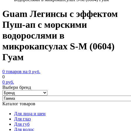
Guam Легинсы с эффектом
Пуш-ап с морскими
водорослями в
микрокапсулах S-M (0604)
Гуам
0 товаров на
0
руб.
0
0
руб.
Выбери бренд
Каталог товаров
Для лица и шеи
Для глаз
Для губ
Для волос