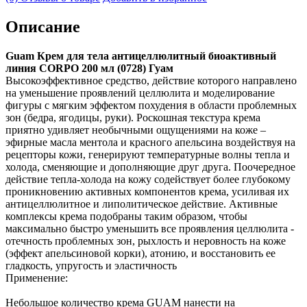
Описание
Guam Крем для тела антицеллюлитный биоактивный
линия CORPO 200 мл (0728) Гуам
Высокоэффективное средство, действие которого направлено
на уменьшение проявлений целлюлита и моделирование
фигуры с мягким эффектом похудения в области проблемных
зон (бедра, ягодицы, руки). Роскошная текстура крема
приятно удивляет необычными ощущениями на коже –
эфирные масла ментола и красного апельсина воздействуя на
рецепторы кожи, генерируют температурные волны тепла и
холода, сменяющие и дополняющие друг друга. Поочередное
действие тепла-холода на кожу содействует более глубокому
проникновению активных компонентов крема, усиливая их
антицеллюлитное и липолитическое действие. Активные
комплексы крема подобраны таким образом, чтобы
максимально быстро уменьшить все проявления целлюлита -
отечность проблемных зон, рыхлость и неровность на коже
(эффект апельсиновой корки), атонию, и восстановить ее
гладкость, упругость и эластичность
Применение:
Небольшое количество крема GUAM нанести на