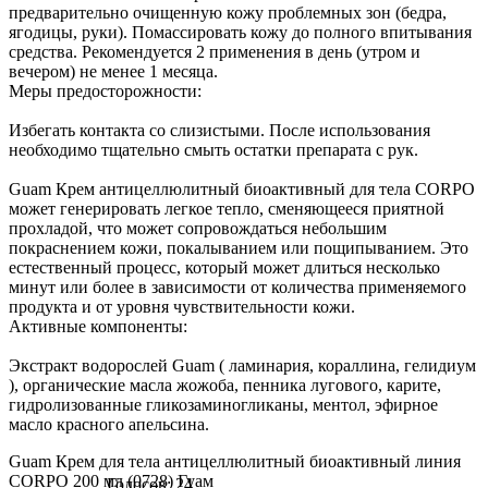
предварительно очищенную кожу проблемных зон (бедра,
ягодицы, руки). Помассировать кожу до полного впитывания
средства. Рекомендуется 2 применения в день (утром и
вечером) не менее 1 месяца.
Меры предосторожности:
Избегать контакта со слизистыми. После использования
необходимо тщательно смыть остатки препарата с рук.
Guam Крем антицеллюлитный биоактивный для тела CORPO
может генерировать легкое тепло, сменяющееся приятной
прохладой, что может сопровождаться небольшим
покраснением кожи, покалыванием или пощипыванием. Это
естественный процесс, который может длиться несколько
минут или более в зависимости от количества применяемого
продукта и от уровня чувствительности кожи.
Активные компоненты:
Экстракт водорослей Guam ( ламинария, кораллина, гелидиум
), органические масла жожоба, пенника лугового, карите,
гидролизованные гликозаминогликаны, ментол, эфирное
масло красного апельсина.
Guam Крем для тела антицеллюлитный биоактивный линия
CORPO 200 мл (0728) Гуам
Голосов: 24