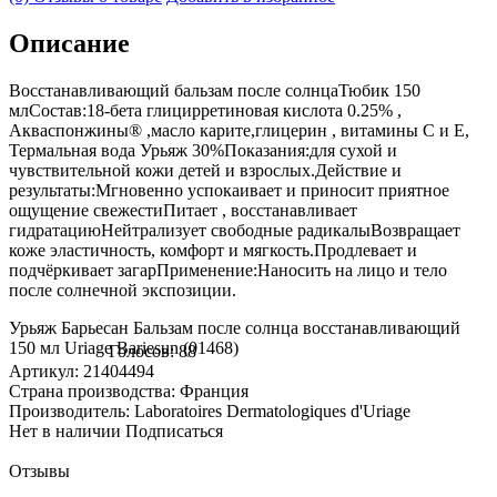
Описание
Восстанавливающий бальзам после солнцаТюбик 150
млСостав:18-бета глицирретиновая кислота 0.25% ,
Акваспонжины® ,масло карите,глицерин , витамины С и E,
Термальная вода Урьяж 30%Показания:для сухой и
чувствительной кожи детей и взрослых.Действие и
результаты:Мгновенно успокаивает и приносит приятное
ощущение свежестиПитает , восстанавливает
гидратациюНейтрализует свободные радикалыВозвращает
коже эластичность, комфорт и мягкость.Продлевает и
подчёркивает загарПрименение:Наносить на лицо и тело
после солнечной экспозиции.
Урьяж Барьесан Бальзам после солнца восстанавливающий
150 мл Uriage Bariesun (01468)
Голосов: 88
Артикул: 21404494
Страна производства: Франция
Производитель: Laboratoires Dermatologiques d'Uriage
Нет в наличии
Подписаться
Отзывы