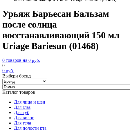
Урьяж Барьесан Бальзам
после солнца
восстанавливающий 150 мл
Uriage Bariesun (01468)
0 товаров на
0
руб.
0
0
руб.
Выбери бренд
Каталог товаров
Для лица и шеи
Для глаз
Для губ
Для волос
Для тела
Для полости рта