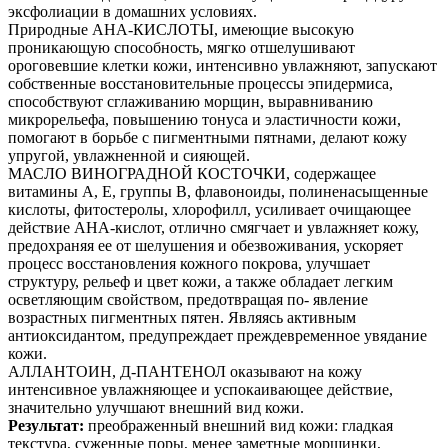
эксфолиации в домашних условиях.
Природные АНА-КИСЛОТЫ, имеющие высокую
проникающую способность, мягко отшелушивают
ороговевшие клетки кожи, интенсивно увлажняют, запускают
собственные восстановительные процессы эпидермиса,
способствуют сглаживанию морщин, выравниванию
микрорельефа, повышению тонуса и эластичности кожи,
помогают в борьбе с пигментными пятнами, делают кожу
упругой, увлажненной и сияющей.
МАСЛО ВИНОГРАДНОЙ КОСТОЧКИ, содержащее
витамины А, Е, группы B, флавоноиды, полиненасыщенные
кислоты, фитостеролы, хлорофилл, усиливает очищающее
действие АНА-кислот, отлично смягчает и увлажняет кожу,
предохраняя ее от шелушения и обезвоживания, ускоряет
процесс восстановления кожного покрова, улучшает
структуру, рельеф и цвет кожи, а также обладает легким
осветляющим свойством, предотвращая по- явление
возрастных пигментных пятен. Являясь активным
антиоксидантом, предупреждает преждевременное увядание
кожи.
АЛЛАНТОИН, Д-ПАНТЕНОЛ оказывают на кожу
интенсивное увлажняющее и успокаивающее действие,
значительно улучшают внешний вид кожи.
Результат:
преображенный внешний вид кожи: гладкая
текстура, суженные поры, менее заметные морщинки,