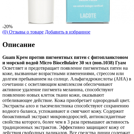
-20%
(0) Отзывы о товаре
Добавить в избранное
Описание
Guam Крем против пигментных пятен с фитопланктоном
и морской водой Micro Biocellulaire 30 мл (нов.1038) Гуам
Осветляет и предотвращает появление пигментных пятен на
коже, вызванные возрастными изменениями, стрессом или
долгим пребыванием на солнце. Альфагидрокислоты (AHA) в
сочетании с осветляющим комплексом обеспечивают
активное удаление пигмента меланина, способствуют
появлению новых клеток ткани кожи, оказывают
отбеливающее действие. Кожа приобретает однородный цвет.
Экстракты алоэ и тысячелистника способствуют сохранению
водного баланса, успокаивают и смягчают кожу. Содержит
биоактивный экстракт микроводорослей, антиоксидантные
свойства которого, более чем в 3 раза превышают активность
традиционных экстрактов. Эффективно защищают кожу от
действия свободных радикалов. Все средства линии содержат