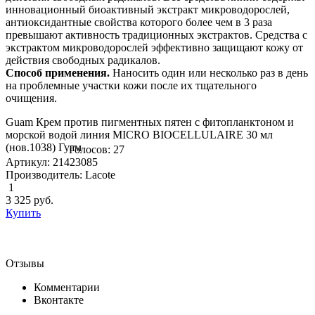
инноваци­онный биоактивный экстракт микроводорослей,
антиоксидантные свойства кото­рого более чем в 3 раза
превышают активность традиционных экстрактов. Сре­дства с
экстрактом микроводорослей эффективно защищают кожу от
действия сво­бодных радикалов.
Способ применения.
Наносить один или несколько раз в день
на проблемные участки кожи после их тщательного
очищения.
Guam Крем против пигментных пятен с фитопланктоном и
морской водой линия MICRO BIOCELLULAIRE 30 мл
(нов.1038) Гуам
Голосов: 27
Артикул: 21423085
Производитель: Lacote
1
3 325
руб.
Купить
Отзывы
Комментарии
Вконтакте