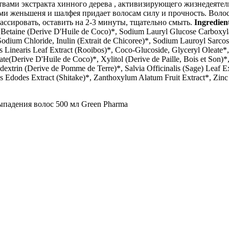
ами экстракта хинного дерева , активизирующего жизнедеятел
ми женьшеня и шалфея придает волосам силу и прочность. Волос
ссировать, оставить на 2-3 минуты, тщательно смыть.
Ingredien
 Betaine (Derive D'Huile de Coco)*, Sodium Lauryl Glucose Carboxyl
odium Chloride, Inulin (Extrait de Chicoree)*, Sodium Lauroyl Sar
 Linearis Leaf Extract (Rooibos)*, Coco-Glucoside, Glyceryl Oleate*
oate(Derive D'Huile de Coco)*, Xylitol (Derive de Paille, Bois et So
extrin (Derive de Pomme de Terre)*, Salvia Officinalis (Sage) Leaf E
us Edodes Extract (Shitake)*, Zanthoxylum Alatum Fruit Extract*, Zin
адения волос 500 мл Green Pharma