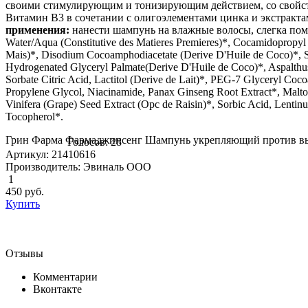
своими стимулирующим и тонизирующим действием, со свойств
Витамин В3 в сочетании с олигоэлементами цинка и экстракта
применения:
нанести шампунь на влажные волосы, слегка пома
Water/Aqua (Constitutive des Matieres Premieres)*, Cocamidopropyl
Mais)*, Disodium Cocoamphodiacetate (Derive D'Huile de Coco)*, S
Hydrogenated Glyceryl Palmate(Derive D'Huile de Coco)*, Aspalthus
Sorbate Citric Acid, Lactitol (Derive de Lait)*, PEG-7 Glyceryl Coc
Propylene Glycol, Niacinamide, Panax Ginseng Root Extract*, Maltod
Vinifera (Grape) Seed Extract (Opc de Raisin)*, Sorbic Acid, Lentin
Tocopherol*.
Грин Фарма Фармаджинсенг Шампунь укрепляющий против вып
Голосов: 28
Артикул: 21410616
Производитель: Эвиналь ООО
1
450
руб.
Купить
Отзывы
Комментарии
Вконтакте