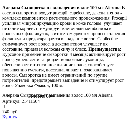
Алерана Сыворотка от выпадения волос 100 мл Alerana
В
состав сыворотки входят procapil, capelectine, декспантенол -
комплекс компонентов растительного происхождения. Procapil
усиливая микроциркуляцию крови в коже головы, улучшает
питание корней, стимулирует клеточный метаболизм в
волосяных фолликулах, в итоге замедляется процесс старения
фолликул и предотвращается выпадение волос. Capilectine
стимулирует рост волос, а декспантенол улучшает их
состояние, придавая волосам силу и блеск.
Преимущества:
Курсовое применение сыворотки 4 месяца: активизирует рост
волос, укрепляет и защищает волосяные луковицы,
обеспечивает интенсивное питание волос, способствует
повышению густоты, восстанавливает и оздоравливает
волосы. Сыворотка не имеет ограничений по группе
потребителей, предотвращает выпадение и стимулирует рост
волос Упаковка Флакон, 100 мл
Алерана Сыворотка от выпадения волос 100 мл Alerana
Голосов: 30
Артикул: 21411504
1
740
руб.
Купить