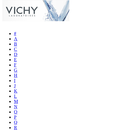
#
A
B
C
D
E
F
G
H
I
J
K
L
M
N
O
P
Q
R