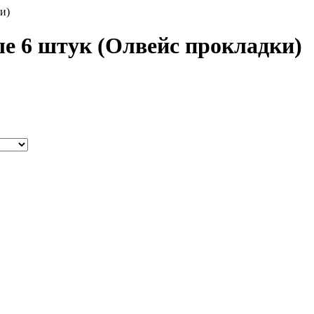
и)
е 6 штук (Олвейс прокладки)