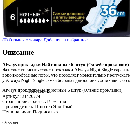
(0) Отзывы о товаре
Добавить в избранное
Описание
Always прокладки Найт ночные 6 штук (Олвейс прокладки)
Женские гигиенические прокладки Always Night Single гарант
воронкообразные поры, что позволяет моментально пропускать
у Always Night Single самая большая длина, она составляет 36
Always прокладки Найт ночные 6 штук (Олвейс прокладки)
Голосов: 21
Артикул: 21426774
Страна производства: Германия
Производитель: Проктер Энд Гэмбл
Нет в наличии
Подписаться
Отзывы