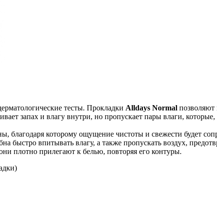
ерматологические тесты. Прокладки
Alldays Normal
позволяют 
вает запах и влагу внутри, но пропускает пары влаги, которые
ы, благодаря которому ощущение чистоты и свежести будет соп
на быстро впитывать влагу, а также пропускать воздух, предот
они плотно прилегают к белью, повторяя его контуры.
адки)