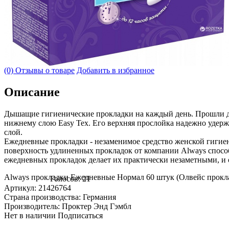
(0) Отзывы о товаре
Добавить в избранное
Описание
Дышащие гигиенические прокладки на каждый день. Прошли д
нижнему слою Easy Tex. Его верхняя прослойка надежно удержи
слой.
Ежедневные прокладки - незаменимое средство женской гигиен
поверхность удлиненных прокладок от компании Always способ
ежедневных прокладок делает их практически незаметными, и 
Always прокладки Ежедневные Нормал 60 штук (Олвейс прокл
Голосов: 21
Артикул: 21426764
Страна производства: Германия
Производитель: Проктер Энд Гэмбл
Нет в наличии
Подписаться