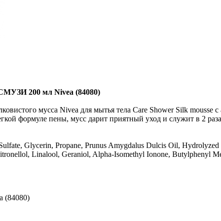
 200 мл Nivea (84080)
овистого мусса Nivea для мытья тела Care Shower Silk mousse 
легкой формуле пены, мусс дарит приятный уход и служит в 2 ра
 Sulfate, Glycerin, Propane, Prunus Amygdalus Dulcis Oil, Hydrolyz
tronellol, Linalool, Geraniol, Alpha-Isomethyl Ionone, Butylphenyl M
 (84080)