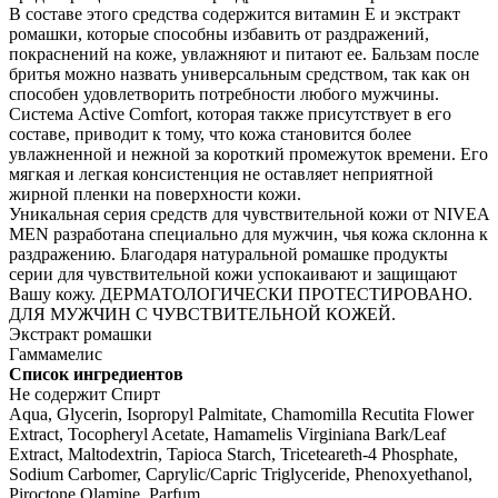
В составе этого средства содержится витамин Е и экстракт
ромашки, которые способны избавить от раздражений,
покраснений на коже, увлажняют и питают ее. Бальзам после
бритья можно назвать универсальным средством, так как он
способен удовлетворить потребности любого мужчины.
Система Active Comfort, которая также присутствует в его
составе, приводит к тому, что кожа становится более
увлажненной и нежной за короткий промежуток времени. Его
мягкая и легкая консистенция не оставляет неприятной
жирной пленки на поверхности кожи.
Уникальная серия средств для чувствительной кожи от NIVEA
MEN разработана специально для мужчин, чья кожа склонна к
раздражению. Благодаря натуральной ромашке продукты
серии для чувствительной кожи успокаивают и защищают
Вашу кожу. ДЕРМАТОЛОГИЧЕСКИ ПРОТЕСТИРОВАНО.
ДЛЯ МУЖЧИН С ЧУВСТВИТЕЛЬНОЙ КОЖЕЙ.
Экстракт ромашки
Гаммамелис
Список ингредиентов
Не содержит Спирт
Aqua, Glycerin, Isopropyl Palmitate, Chamomilla Recutita Flower
Extract, Tocopheryl Acetate, Hamamelis Virginiana Bark/Leaf
Extract, Maltodextrin, Tapioca Starch, Triceteareth-4 Phosphate,
Sodium Carbomer, Caprylic/Capric Triglyceride, Phenoxyethanol,
Piroctone Olamine, Parfum