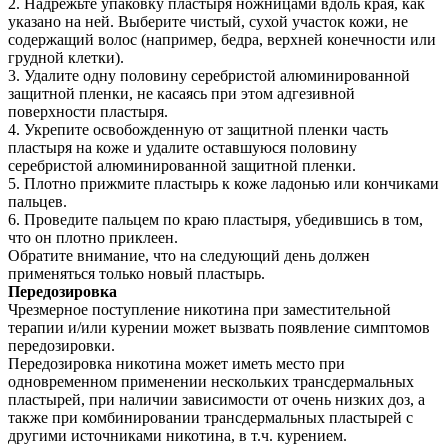
2. Надрежьте упаковку пластыря ножницами вдоль края, как
указано на ней. Выберите чистый, сухой участок кожи, не
содержащий волос (например, бедра, верхней конечности или
грудной клетки).
3. Удалите одну половину серебристой алюминированной
защитной пленки, не касаясь при этом адгезивной
поверхности пластыря.
4. Укрепите освобожденную от защитной пленки часть
пластыря на коже и удалите оставшуюся половину
серебристой алюминированной защитной пленки.
5. Плотно прижмите пластырь к коже ладонью или кончиками
пальцев.
6. Проведите пальцем по краю пластыря, убедившись в том,
что он плотно приклеен.
Обратите внимание, что на следующий день должен
применяться только новый пластырь.
Передозировка
Чрезмерное поступление никотина при заместительной
терапии и/или курении может вызвать появление симптомов
передозировки.
Передозировка никотина может иметь место при
одновременном применении нескольких трансдермальных
пластырей, при наличии зависимости от очень низких доз, а
также при комбинировании трансдермальных пластырей с
другими источниками никотина, в т.ч. курением.