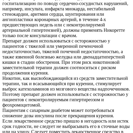
госпитализацию по поводу сердечно-сосудистых нарушений,
например, инсульта, инфаркта миокарда, нестабильной
стенокардии, аритмии сердца, шунтирования или
ангиопластики коронарных артерий, в течение 4-х
предшествующих недель или с неконтролируемой
артериальной гипертензией), должны применять Никоретте
только после консультации с врачом.
Препарат должен использоваться с осторожностью у
пациентов с тяжелой или умеренной печеночной
недостаточностью, тяжелой почечной недостаточностью, а
также язвенной болезнью желудка или двенадцатиперстной
кишки в стадии обострения. При этом риск никотиновой
заместительной терапии должен соотноситься с риском
продолжения курения.
Никотин, как высвобождающийся из средств заместительной
терапии, так и всасывающийся при курении, стимулирует
выброс катехоламинов из мозгового вещества надпочечников.
Поэтому препарат должен использоваться с осторожностью у
пациентов с неконтролируемым гипертиреозом и
феохромоцитомой.
Пациентам с сахарным диабетом может потребоваться
снижение дозы инсулина после прекращения курения.
Если лекарственное средство пришло в негодность или истек
срок годности, не следует не выбрасывать его в сточные воды
или на улицу. Следует поместить лекарственное средство в