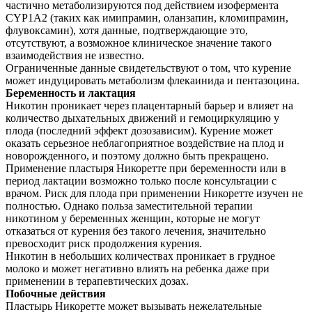
частично метаболизируются под действием изофермента
CYP1A2 (таких как имипрамин, оланзапин, кломипрамин,
флувоксамин), хотя данные, подтверждающие это,
отсутствуют, а возможное клиническое значение такого
взаимодействия не известно.
Ограниченные данные свидетельствуют о том, что курение
может индуцировать метаболизм флекаинида и пентазоцина.
Беременность и лактация
Никотин проникает через плацентарный барьер и влияет на
количество дыхательных движений и гемоциркуляцию у
плода (последний эффект дозозависим). Курение может
оказать серьезное неблагоприятное воздействие на плод и
новорожденного, и поэтому должно быть прекращено.
Применение пластыря Никоретте при беременности или в
период лактации возможно только после консультации с
врачом. Риск для плода при применении Никоретте изучен не
полностью. Однако польза заместительной терапии
никотином у беременных женщин, которые не могут
отказаться от курения без такого лечения, значительно
превосходит риск продолжения курения.
Никотин в небольших количествах проникает в грудное
молоко и может негативно влиять на ребенка даже при
применении в терапевтических дозах.
Побочные действия
Пластырь Никоретте может вызывать нежелательные