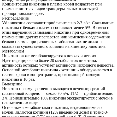
Концентрация никотина в плазме крови возрастает при
применении трех видов трансдермальных пластырей
пропорционально дозе.
Распределение
Vd никотина составляет приблизительно 2-3 л/кг. Связывание
никотина с белками плазмы составляет менее 5%. В связи с
этим нарушения связывания никотина при одновременном
применении других препаратов или изменения содержания
белков плазмы при различных заболеваниях не должны
оказывать существенного влияния на кинетику никотина.
Метаболизм
Никотин также метаболизируется в почках и легких.
Идентифицировано более 20 метаболитов никотина,
активность которых уступает активности исходного вещества.
Основной метаболит никотина - котинин - обнаруживается в
плазме крови в концентрации, превышающей таковую
никотина в 10 раз.
Выведение
Никотин преимущественно выводится печенью; средний
плазменный клиренс — около 70 л/ч, T1/2 — приблизительно
3 ч. Приблизительно 10% никотина экскретируется с мочой в
неизмененном виде.
Основными метаболитами никотина, выделяющимися с
мочой, являются котинин (12% введенной дозы) и транс-3-
гидрокси-котинин (37% введенной дозы). T1/2 котинина