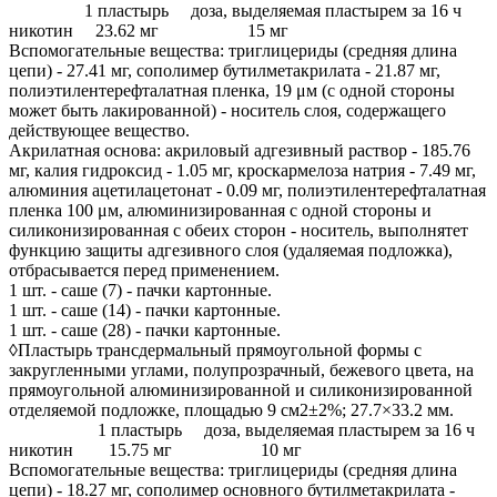
1 пластырь доза, выделяемая пластырем за 16 ч
никотин 23.62 мг 15 мг
Вспомогательные вещества: триглицериды (средняя длина
цепи) - 27.41 мг, сополимер бутилметакрилата - 21.87 мг,
полиэтилентерефталатная пленка, 19 μм (с одной стороны
может быть лакированной) - носитель слоя, содержащего
действующее вещество.
Акрилатная основа: акриловый адгезивный раствор - 185.76
мг, калия гидроксид - 1.05 мг, кроскармелоза натрия - 7.49 мг,
алюминия ацетилацетонат - 0.09 мг, полиэтилентерефталатная
пленка 100 μм, алюминизированная с одной стороны и
силиконизированная с обеих сторон - носитель, выполнятет
функцию защиты адгезивного слоя (удаляемая подложка),
отбрасывается перед применением.
1 шт. - саше (7) - пачки картонные.
1 шт. - саше (14) - пачки картонные.
1 шт. - саше (28) - пачки картонные.
◊Пластырь трансдермальный прямоугольной формы с
закругленными углами, полупрозрачный, бежевого цвета, на
прямоугольной алюминизированной и силиконизированной
отделяемой подложке, площадью 9 см2±2%; 27.7×33.2 мм.
1 пластырь доза, выделяемая пластырем за 16 ч
никотин 15.75 мг 10 мг
Вспомогательные вещества: триглицериды (средняя длина
цепи) - 18.27 мг, сополимер основного бутилметакрилата -