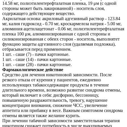
14.58 мг, полиэтилентерефталатная пленка, 19 μм (с одной
стороны может быть лакированной) - носитель слоя,
содержащего действующее вещество.
Акрилатная основа: акриловый адгезивный раствор - 123.84
мг, калия гидроксид - 0.70 мг, кроскармелоза натрия - 5.00 мг,
алюминия ацетилацетонат - 0.06 мг, полиэтилентерефталатная
пленка 100 μм, алюминизированная с одной стороны и
силиконизированная с обеих сторон - носитель, выполнятет
функцию защиты адгезивного слоя (удаляемая подложка),
отбрасывается перед применением.
1 шт. - саше (7) - пачки картонные.
1 шт. - саше (14) - пачки картонные.
1 шт. - саше (28) - пачки картонные.
Фармакологическое действие
Средство для лечения никотиновой зависимости. После
резкого отказа от курения у пациентов, ежедневно
использующих табакосодержащие продукты в течение
длительного времени, возможно развитие синдрома отмены,
который включает в себя: дисфорию, бессонницу,
повышенную раздражительность, тревогу, нарушение
концентрации внимания, снижение ЧСС, увеличение
аппетита или прибавку в весе. Важным симптомом синдрома
отмены является также желание курить.
При лечении табачной зависимости заместительная терапия
никотином снижает потребность в числе выкуриваемых