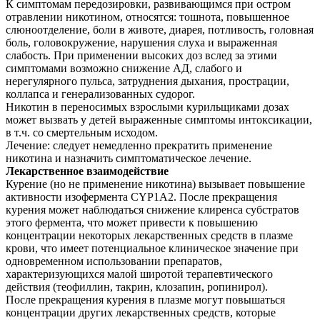
К симптомам передозировки, развивающимся при остром
отравлении никотином, относятся: тошнота, повышенное
слюноотделение, боли в животе, диарея, потливость, головная
боль, головокружение, нарушения слуха и выраженная
слабость. При применении высоких доз вслед за этими
симптомами возможно снижение АД, слабого и
нерегулярного пульса, затруднения дыхания, прострации,
коллапса и генерализованных судорог.
Никотин в переносимых взрослыми курильщиками дозах
может вызвать у детей выраженные симптомы интоксикации,
в т.ч. со смертельным исходом.
Лечение: следует немедленно прекратить применение
никотина и назначить симптоматическое лечение.
Лекарственное взаимодействие
Курение (но не применение никотина) вызывает повышение
активности изофермента CYP1A2. После прекращения
курения может наблюдаться снижение клиренса субстратов
этого фермента, что может привести к повышению
концентрации некоторых лекарственных средств в плазме
крови, что имеет потенциальное клиническое значение при
одновременном использовании препаратов,
характеризующихся малой широтой терапевтического
действия (теофиллин, такрин, клозапин, ропинирол).
После прекращения курения в плазме могут повышаться
концентрации других лекарственных средств, которые