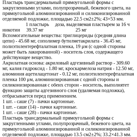
Пластырь трансдермальный прямоугольной формы с
закругленными углами, полупрозрачный, бежевого цвета, на
прямоугольной алюминизированной и силиконизированной
отделяемой подложке, площадью 22.5 см2±2%; 43×53 мм.
1 пластырь доза, выделяемая пластырем за 16 ч
никотин 39.37 мг 25 мг
Вспомогательные вещества: триглицериды (средняя длина
цепи) - 45.68 мг, сополимер бутилметакрилата - 36.45 мг,
полиэтилентерефталатная пленка, 19 μм (с одной стороны
может быть лакированной) - носитель слоя, содержащего
действующее вещество.
Акрилатная основа: акриловый адгезивный раствор - 309.60
мг, калия гидроксид - 1.80 мг, кроскармелоза натрия - 12.50 мг,
алюминия ацетилацетонат - 0.12 мг, полиэтилентерефталатная
пленка 100 μм, алюминизированная с одной стороны и
силиконизированная с обеих сторон - носитель, выполнятет
функцию защиты адгезивного слоя (удаляемая подложка),
отбрасывается перед применением.
1 шт. - саше (7) - пачки картонные.
1 шт. - саше (14) - пачки картонные.
1 шт. - саше (28) - пачки картонные.
Пластырь трансдермальный прямоугольной формы с
закругленными углами, полупрозрачный, бежевого цвета, на
прямоугольной алюминизированной и силиконизированной
отделяемой подложке, площадью 13.5 см2±2%; 33.2×41.3 мм.