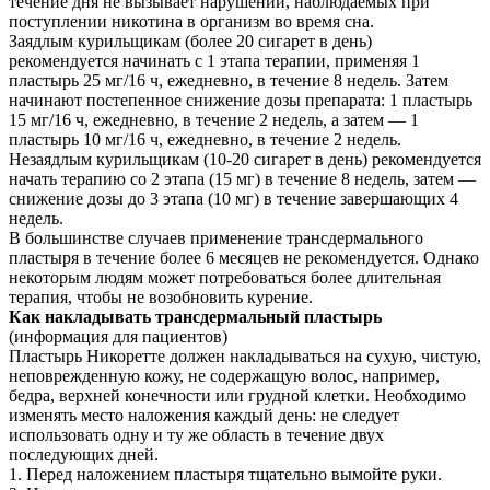
течение дня не вызывает нарушений, наблюдаемых при
поступлении никотина в организм во время сна.
Заядлым курильщикам (более 20 сигарет в день)
рекомендуется начинать с 1 этапа терапии, применяя 1
пластырь 25 мг/16 ч, ежедневно, в течение 8 недель. Затем
начинают постепенное снижение дозы препарата: 1 пластырь
15 мг/16 ч, ежедневно, в течение 2 недель, а затем — 1
пластырь 10 мг/16 ч, ежедневно, в течение 2 недель.
Незаядлым курильщикам (10-20 сигарет в день) рекомендуется
начать терапию со 2 этапа (15 мг) в течение 8 недель, затем —
снижение дозы до 3 этапа (10 мг) в течение завершающих 4
недель.
В большинстве случаев применение трансдермального
пластыря в течение более 6 месяцев не рекомендуется. Однако
некоторым людям может потребоваться более длительная
терапия, чтобы не возобновить курение.
Как накладывать трансдермальный пластырь
(информация для пациентов)
Пластырь Никоретте должен накладываться на сухую, чистую,
неповрежденную кожу, не содержащую волос, например,
бедра, верхней конечности или грудной клетки. Необходимо
изменять место наложения каждый день: не следует
использовать одну и ту же область в течение двух
последующих дней.
1. Перед наложением пластыря тщательно вымойте руки.