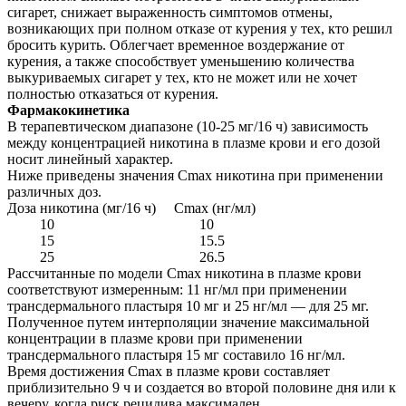
сигарет, снижает выраженность симптомов отмены,
возникающих при полном отказе от курения у тех, кто решил
бросить курить. Облегчает временное воздержание от
курения, а также способствует уменьшению количества
выкуриваемых сигарет у тех, кто не может или не хочет
полностью отказаться от курения.
Фармакокинетика
В терапевтическом диапазоне (10-25 мг/16 ч) зависимость
между концентрацией никотина в плазме крови и его дозой
носит линейный характер.
Ниже приведены значения Cmax никотина при применении
различных доз.
Доза никотина (мг/16 ч) Cmax (нг/мл)
10 10
15 15.5
25 26.5
Рассчитанные по модели Cmax никотина в плазме крови
соответствуют измеренным: 11 нг/мл при применении
трансдермального пластыря 10 мг и 25 нг/мл — для 25 мг.
Полученное путем интерполяции значение максимальной
концентрации в плазме крови при применении
трансдермального пластыря 15 мг составило 16 нг/мл.
Время достижения Cmax в плазме крови составляет
приблизительно 9 ч и создается во второй половине дня или к
вечеру, когда риск рецидива максимален.