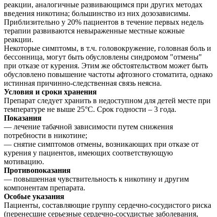
реакции, аналогичные развивающимся при других методах
введения никотина; большинство из них дозозависимы.
Приблизительно у 20% пациентов в течение первых недель
терапии развиваются невыраженные местные кожные
реакции.
Некоторые симптомы, в т.ч. головокружение, головная боль и
бессонница, могут быть обусловлены синдромом "отмены"
при отказе от курения. Этим же обстоятельством может быть
обусловлено повышение частоты афтозного стоматита, однако
истинная причинно-следственная связь неясна.
Условия и сроки хранения
Препарат следует хранить в недоступном для детей месте при
температуре не выше 25°C. Срок годности – 3 года.
Показания
— лечение табачной зависимости путем снижения
потребности в никотине;
— снятие симптомов отмены, возникающих при отказе от
курения у пациентов, имеющих соответствующую
мотивацию.
Противопоказания
— повышенная чувствительность к никотину и другим
компонентам препарата.
Особые указания
Пациенты, составляющие группу сердечно-сосудистого риска
(перенесшие серьезные сердечно-сосудистые заболевания,