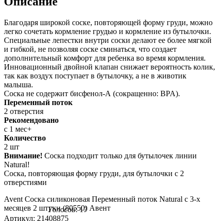
Описание
Благодаря широкой соске, повторяющей форму груди, можно
легко сочетать кормление грудью и кормление из бутылочки.
Специальные лепестки внутри соски делают ее более мягкой
и гибкой, не позволяя соске сминаться, что создает
дополнительный комфорт для ребенка во время кормления.
Инновационный двойной клапан снижает вероятность колик,
так как воздух поступает в бутылочку, а не в животик
малыша.
Соска не содержит бисфенол-А (сокращенно: BPA).
Переменный поток
2 отверстия
Рекомендовано
с 1 мес+
Количество
2 шт
Внимание!
Соска подходит только для бутылочек линии
Natural!
Соска, повторяющая форму груди, для бутылочки с 2
отверстиями
Avent Соска силиконовая Переменный поток Natural с 3-х
месяцев 2 штуки (80550) Авент
Голосов: 17
Артикул: 21408875