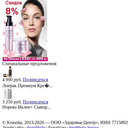
Специальные предложения
4 990
руб.
Подписаться
Лиерак Премиум Кре�...
3 250
руб.
Подписаться
Норева Иклен+ Сывор...
© Krasotia, 2013-2026 — ООО «Здоровье Центр», ИНН 7715892
Дизайн сайта -
AvantMedia
| Разработка -
InterMedia Service