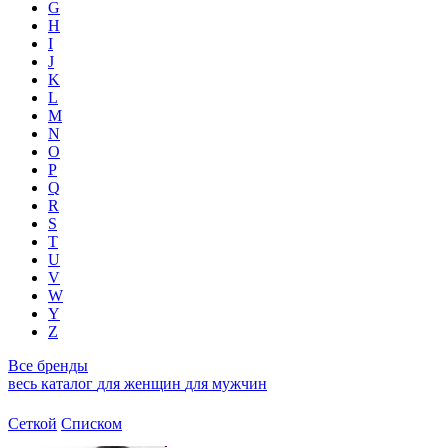
G
H
I
J
K
L
M
N
O
P
Q
R
S
T
U
V
W
Y
Z
Все бренды
весь каталог
для женщин
для мужчин
Сеткой
Списком