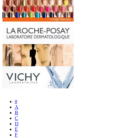
#
A
B
C
D
E
F