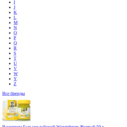
I
J
K
L
M
N
O
P
Q
R
S
T
U
V
W
Y
Z
Все бренды
Вангпром Бальзам тайский Wangphrom Желтый 50 г.