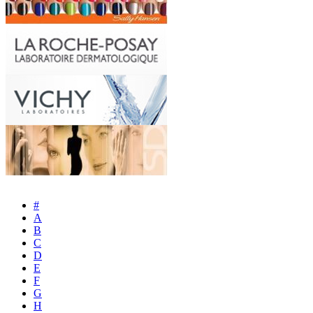
#
A
B
C
D
E
F
G
H