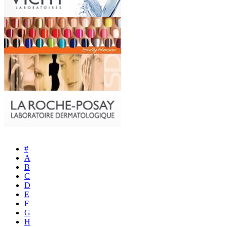
#
A
B
C
D
E
F
G
H