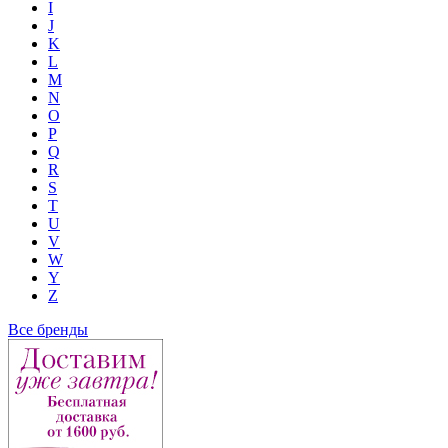
I
J
K
L
M
N
O
P
Q
R
S
T
U
V
W
Y
Z
Все бренды