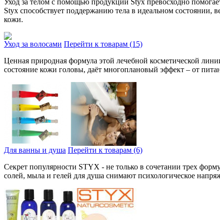
Уход за телом с помощью продукции Styx превосходно помогает
Styx способствует поддержанию тела в идеальном состоянии, в
кожи.
Уход за волосами
Перейти к товарам (15)
Ценная природная форму­ла этой лечебной косметической лини
состояние кожи головы, даёт мно­гоплановый эффект – от пита
Для ванны и душа
Перейти к товарам (6)
Секрет популярности STYX - не только в соче­тании трех форму
солей, мыла и гелей для душа снимают психологическое напря