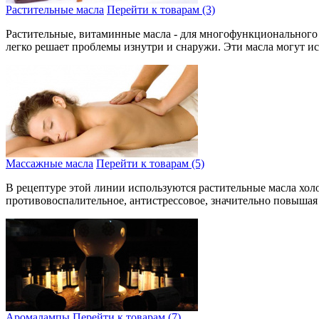
Растительные масла
Перейти к товарам (3)
Растительные, витаминные масла - для много­функционального 
легко решает пробле­мы изнутри и снаружи. Эти масла могут исп
Массажные масла
Перейти к товарам (5)
В рецептуре этой линии испо­льзуются растительные масла хол
противовоспалительное, антистрессовое, значите­льно повышая э
Аромалампы
Перейти к товарам (7)