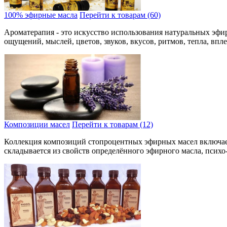
100% эфирные масла
Перейти к товарам (60)
Аро­матерапия - это искусство использования натуральных эф
ощущений, мыслей, цве­тов, звуков, вкусов, ритмов, тепла, вп
Композиции масел
Перейти к товарам (12)
Коллекция композиций стопроцентных эфирных масел включает 
складывается из свойств определённого эфирного масла, психо-