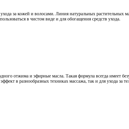
ухода за кожей и волосами. Линия нату­ральных растительных м
ользо­ваться в чистом виде и для обогащения средств ухода.
одного отжима и эфирные масла. Такая форму­ла всегда имеет бе
ффект в разнообразных техниках массажа, так и для ухо­да за те