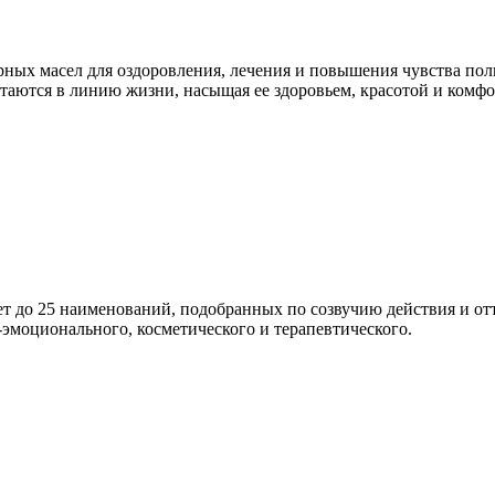
ирных масел для оздо­ровления, лечения и повышения чувства п
летаются в линию жизни, насыщая ее здо­ровьем, красотой и комф
до 25 наи­менований, подобранных по созвучию действия и отт
эмоци­онального, косметического и терапевтического.