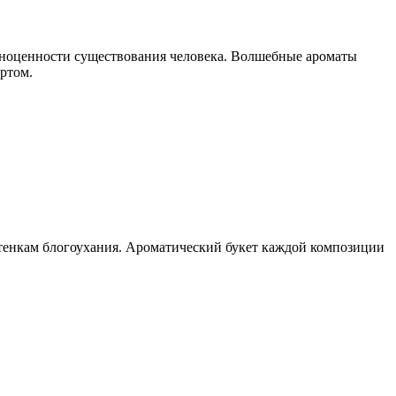
олноценности существования человека. Волшебные ароматы
ортом.
е­нкам блогоухания. Арома­тический букет каждой композиции