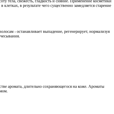
оту тела, свежесть, гладкость и сияние. Применение косметики
клетках, в результате чего существенно замедляется старение
лосам - оста­навливает выпадение, регенерирует, нормализуя
счесывания.
нстве аромата, длительно сохраняющегося на коже. Аро­маты
змом.