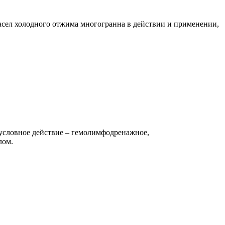
асел холодного отжима мно­гогранна в действии и применении,
зусловное действие – гемолимфодрена­жное,
лом.