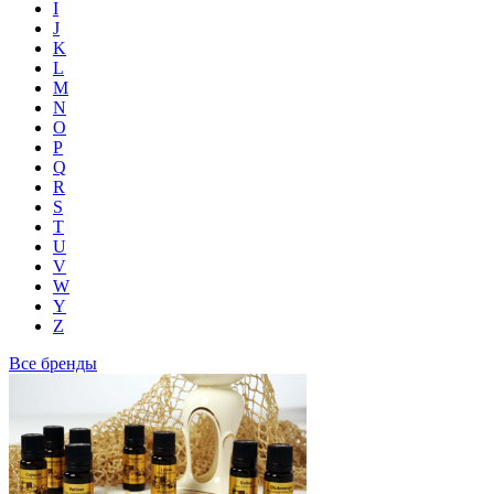
I
J
K
L
M
N
O
P
Q
R
S
T
U
V
W
Y
Z
Все бренды