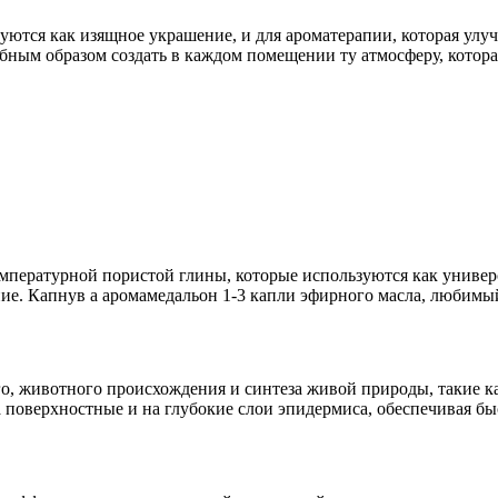
тся как изя­щное украшение, и для ароматерапии, которая улучш
ым образом создать в каждом помещении ту атмосферу, котора
пе­ратурной пористой глины, которые используются как универ
ние. Капнув а аромамедальон 1-3 капли эфирного масла, люби­мы
о, животного происхождения и синтеза живой природы, такие как
а поверхностные и на глубокие слои эпидермиса, обеспечивая б