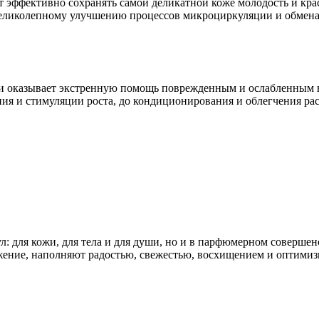
 эффективно сохранять самой делика­тной коже молодость и крас
еликолепному улучшению процессов микроциркуляции и обмена в 
и оказывает экстре­нную помощь поврежденным и ослабленным во
ния и стимуляции роста, до конди­ционирования и облегчения ра
л: для кожи, для тела и для души, но и в парфю­мерном соверше
­жение, наполняют радостью, свежестью, восхи­щением и оптими