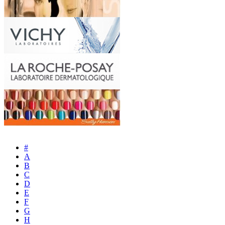
#
A
B
C
D
E
F
G
H