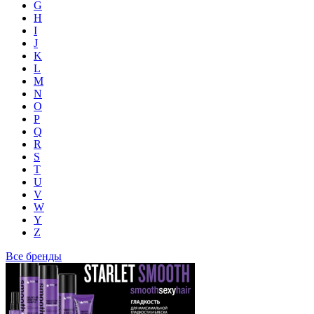
G
H
I
J
K
L
M
N
O
P
Q
R
S
T
U
V
W
Y
Z
Все бренды