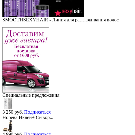
SMOOTHSEXYHAIR - Линия для разглаживания волос
Специальные предложения
3 250
руб.
Подписаться
Норева Иклен+ Сывор...
4 990
руб.
Подписаться