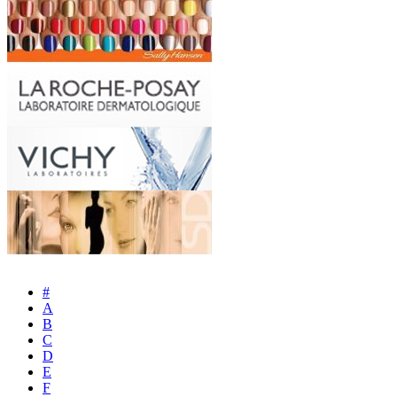
#
A
B
C
D
E
F