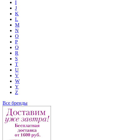
I
J
K
L
M
N
O
P
Q
R
S
T
U
V
W
Y
Z
Все бренды