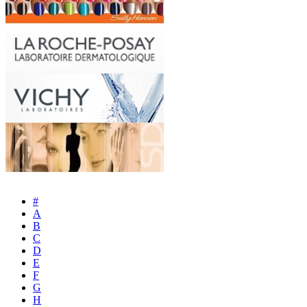
#
A
B
C
D
E
F
G
H