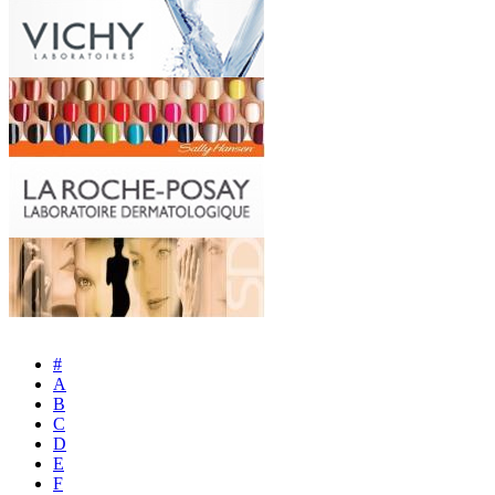
#
A
B
C
D
E
F