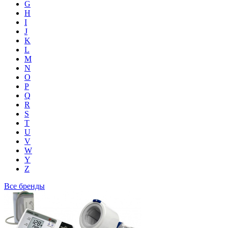
G
H
I
J
K
L
M
N
O
P
Q
R
S
T
U
V
W
Y
Z
Все бренды