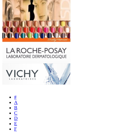
#
A
B
C
D
E
F