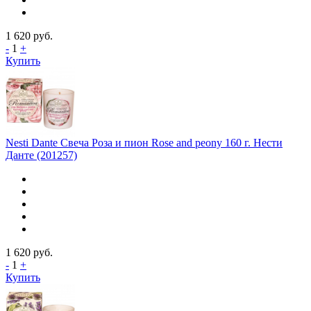
1 620
руб.
-
1
+
Купить
Nesti Dante Свеча Роза и пион Rose and peony 160 г. Нести
Данте (201257)
1 620
руб.
-
1
+
Купить