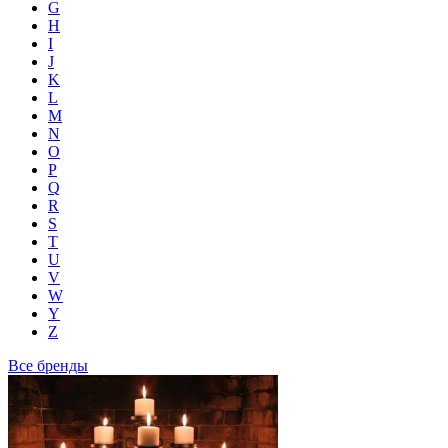
G
H
I
J
K
L
M
N
O
P
Q
R
S
T
U
V
W
Y
Z
Все бренды