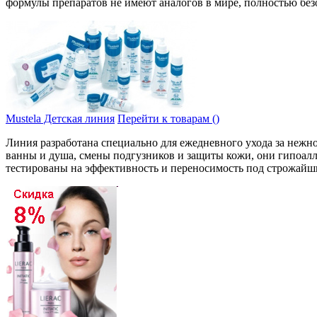
форму­лы препаратов не имеют анало­гов в мире, полностью без
Mustela Детская линия
Перейти к товарам ()
Линия разработана спе­циально для еже­дневного ухода за нежн
ванны и душа, смены подгу­зников и защиты кожи, они гипоаллер
тестированы на эффективность и пере­носимость под строжайши