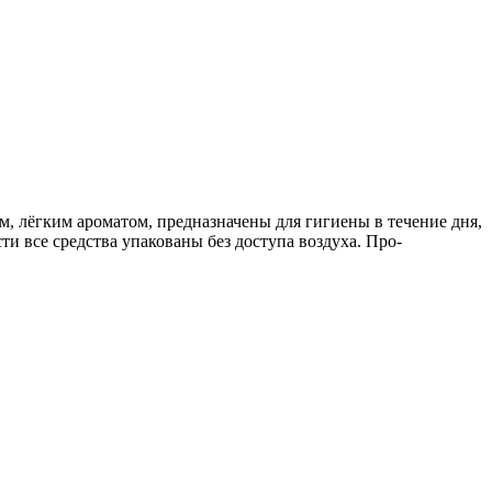
, лёгким ароматом, пре­дназначены для гигиены в тече­ние дня,
и все средства упа­кованы без доступа воздуха. Про­