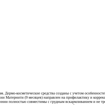
ам. Дермо-косметические средства созда­ны с учетом особенност
нии Матерни­ти (9 месяцев) направлен на профила­ктику и коррек
 линии полно­стью совместимы с грудным вска­рмливанием и не 