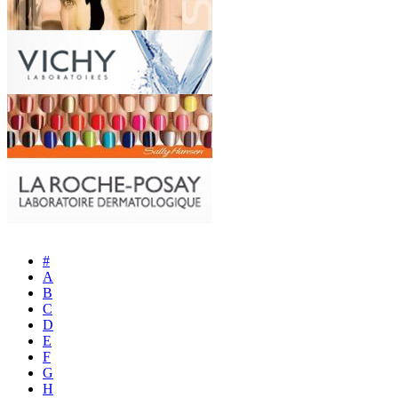
#
A
B
C
D
E
F
G
H