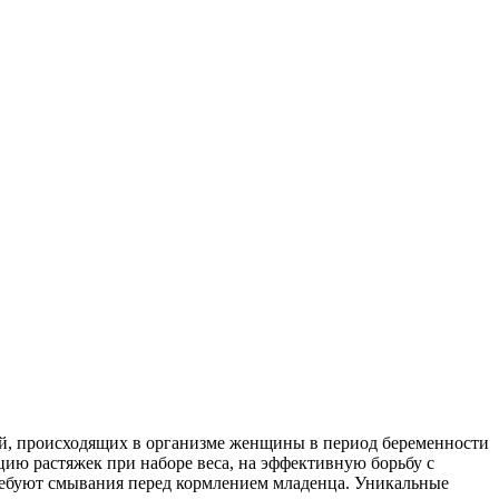
ей, про­исходящих в организме женщи­ны в период беременности
цию растяжек при набо­ре веса, на эффективную борьбу с
требуют смыва­ния перед кормлением младенца. Уникальные