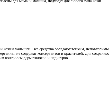
опа­сны для мамы и малыша, подхо­дят для любого типа кожи.
ой кожей малышей. Все сре­дства обладают тонким, неповто­римым
ге­нны, не содержат консервантов и кра­сителей. Для сохранност
м контро­лем дерматологов и педиатров.