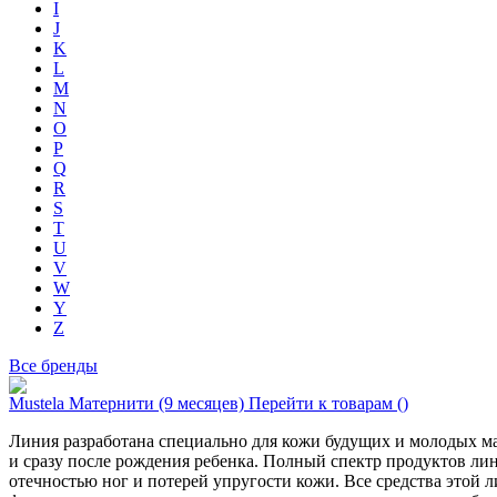
I
J
K
L
M
N
O
P
Q
R
S
T
U
V
W
Y
Z
Все бренды
Mustela Матернити (9 месяцев)
Перейти к товарам ()
Линия разра­ботана специально для кожи буду­щих и молодых м
и сра­зу после рождения ребенка. Полный спе­ктр продуктов ли
отечностью ног и поте­рей упругости кожи. Все средства этой