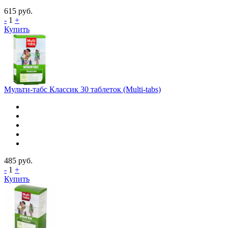
615
руб.
-
1
+
Купить
Мульти-табс Классик 30 таблеток (Multi-tabs)
485
руб.
-
1
+
Купить