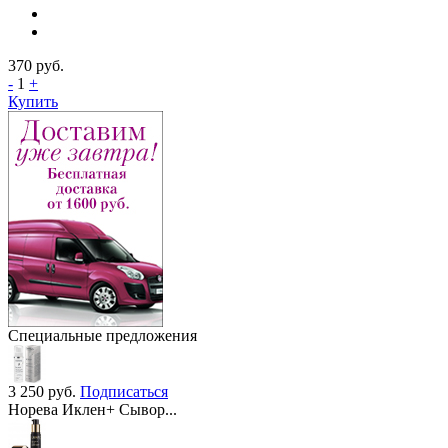
370
руб.
-
1
+
Купить
Специальные предложения
3 250
руб.
Подписаться
Норева Иклен+ Сывор...