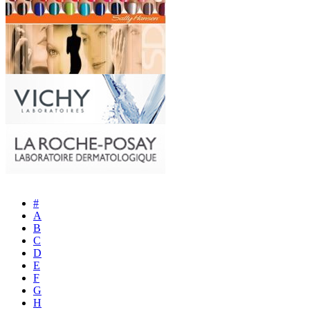
#
A
B
C
D
E
F
G
H