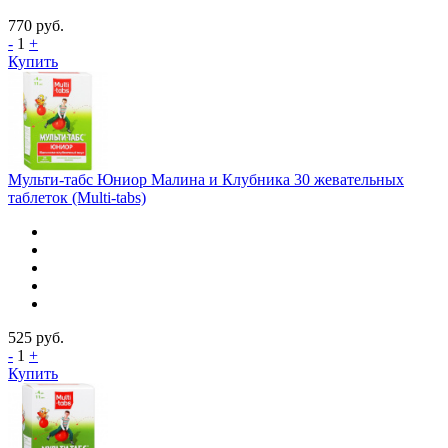
770
руб.
-
1
+
Купить
Мульти-табс Юниор Малина и Клубника 30 жевательных
таблеток (Multi-tabs)
525
руб.
-
1
+
Купить