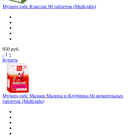
Мульти-табс Классик 90 таблеток (Multi-tabs)
950
руб.
-
1
+
Купить
Мульти-табс Малыш Малина и Клубника 60 жевательных
таблеток (Multi-tabs)