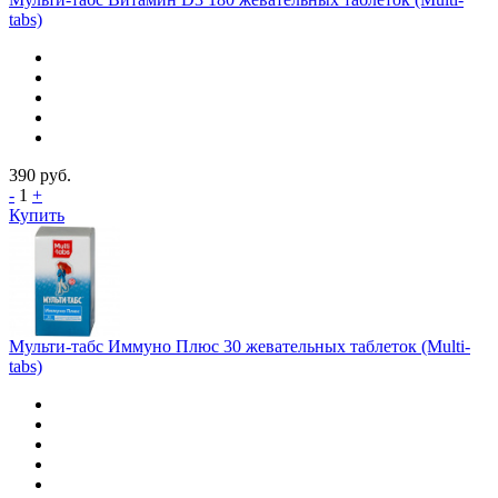
tabs)
390
руб.
-
1
+
Купить
Мульти-табс Иммуно Плюс 30 жевательных таблеток (Multi-
tabs)