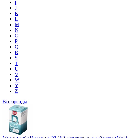
I
J
K
L
M
N
O
P
Q
R
S
T
U
V
W
Y
Z
Все бренды
Мульти-табс Витамин D3 180 жевательных таблеток (Multi-