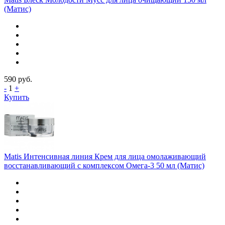
(Матис)
590
руб.
-
1
+
Купить
Matis Интенсивная линия Крем для лица омолаживающий
восстанавливающий с комплексом Омега-3 50 мл (Матис)