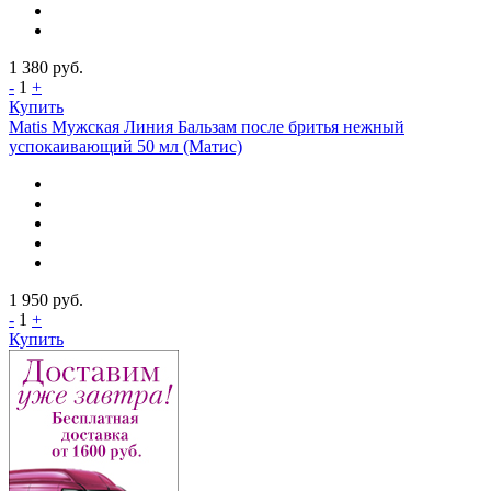
1 380
руб.
-
1
+
Купить
Matis Мужская Линия Бальзам после бритья нежный
успокаивающий 50 мл (Матис)
1 950
руб.
-
1
+
Купить