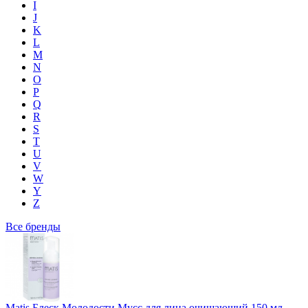
I
J
K
L
M
N
O
P
Q
R
S
T
U
V
W
Y
Z
Все бренды
Matis Блеск Молодости Мусс для лица очищающий 150 мл