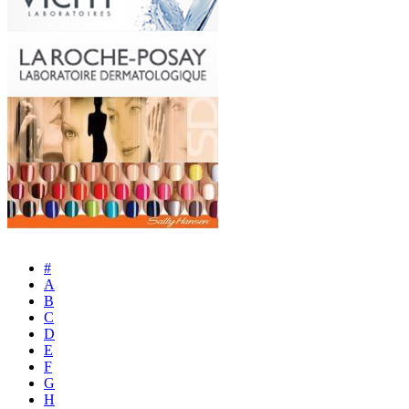
#
A
B
C
D
E
F
G
H