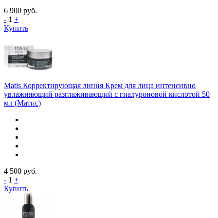
6 900
руб.
-
1
+
Купить
Matis Корректирующая линия Крем для лица интенсивно
увлажняющий разглаживающий с гиалуроновой кислотой 50
мл (Матис)
4 500
руб.
-
1
+
Купить