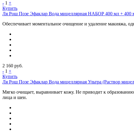
-
1
+
Купить
Ля Рош Позе Эфаклар Вода мицеллярная НАБОР 400 мл + 400 мл 
Обеспечивает моментальное очищение и удаление макияжа, одн
2 160
руб.
-
1
+
Купить
Ля Рош Позе Эфаклар Вода мицеллярная Ультра (Раствор мицел
Мягко очищает, выравнивает кожу. Не приводит к образованию
лица и шеи.