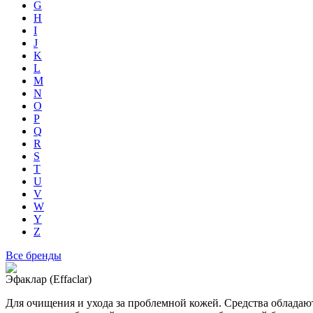
G
H
I
J
K
L
M
N
O
P
Q
R
S
T
U
V
W
Y
Z
Все бренды
Эфаклар (Effaclar)
Для очищения и ухода за проблемной кожей. Средства облада