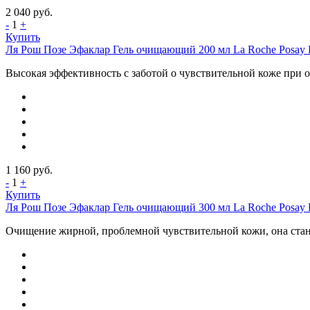
2 040
руб.
-
1
+
Купить
Ля Рош Позе Эфаклар Гель очищающий 200 мл La Roche Posay Ef
Высокая эффективность с заботой о чувствительной коже при 
1 160
руб.
-
1
+
Купить
Ля Рош Позе Эфаклар Гель очищающий 300 мл La Roche Posay Ef
Очищение жирной, проблемной чувствительной кожи, она станов