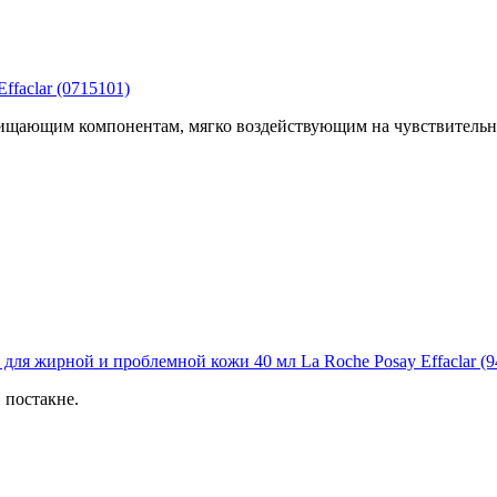
faclar (0715101)
щающим компонентам, мягко воздействующим на чувствительную 
 жирной и проблемной кожи 40 мл La Roche Posay Effaclar (9
 постакне.