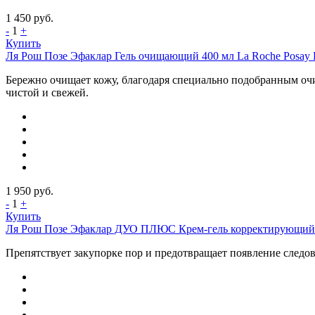
1 450
руб.
-
1
+
Купить
Ля Рош Позе Эфаклар Гель очищающий 400 мл La Roche Posay Ef
Бережно очищает кожу, благодаря специально подобранным очи
чистой и свежей.
1 950
руб.
-
1
+
Купить
Ля Рош Позе Эфаклар ДУО ПЛЮС Крем-гель корректирующий для
Препятствует закупорке пор и предотвращает появление следов