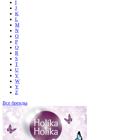
I
J
K
L
M
N
O
P
Q
R
S
T
U
V
W
Y
Z
Все бренды