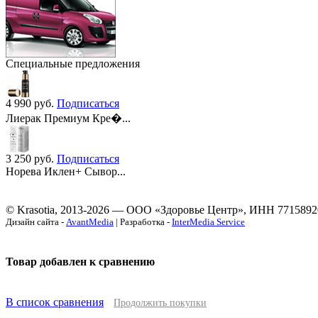
Специальные предложения
4 990
руб.
Подписаться
Лиерак Премиум Кре�...
3 250
руб.
Подписаться
Норева Иклен+ Сывор...
© Krasotia, 2013-2026 — ООО «Здоровье Центр», ИНН 7715892
Дизайн сайта -
AvantMedia
| Разработка -
InterMedia Service
Товар добавлен к сравнению
В список сравнения
Продолжить покупки