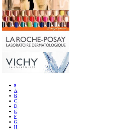
#
A
B
C
D
E
F
G
H