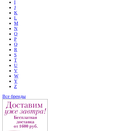
I
J
K
L
M
N
O
P
Q
R
S
T
U
V
W
Y
Z
Все бренды