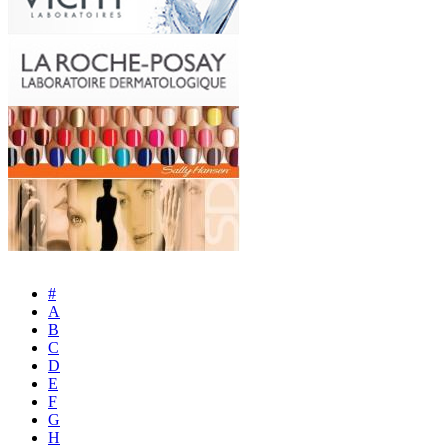
#
A
B
C
D
E
F
G
H