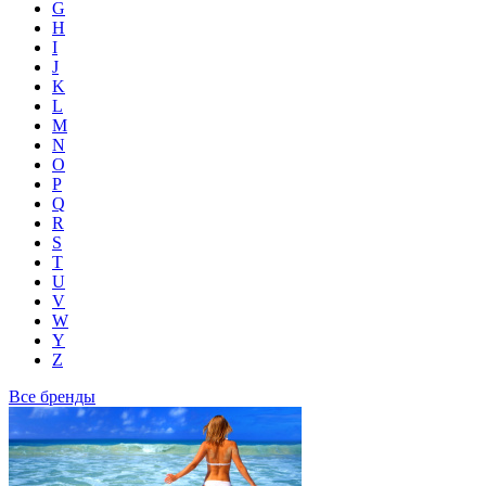
G
H
I
J
K
L
M
N
O
P
Q
R
S
T
U
V
W
Y
Z
Все бренды