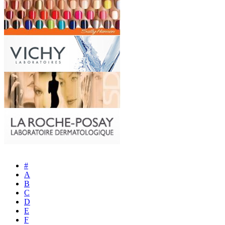
#
A
B
C
D
E
F