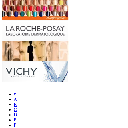
#
A
B
C
D
E
F