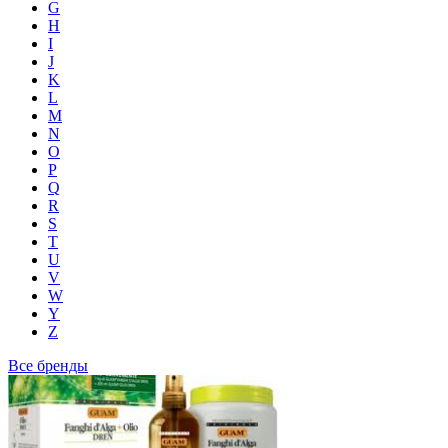
G
H
I
J
K
L
M
N
O
P
Q
R
S
T
U
V
W
Y
Z
Все бренды